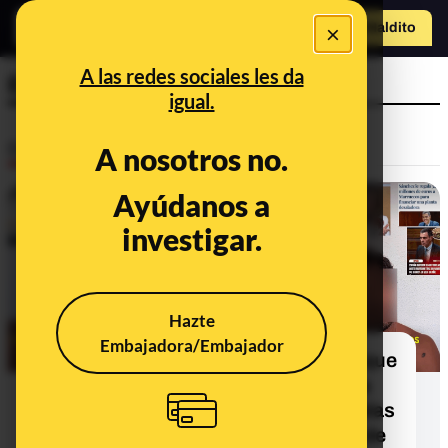
×
Hazte Maldit
o
Abrir menú
A las redes sociales les da
España
igual.
Desinfo
A nosotros no.
Ayúdanos a
ALERTA
investigar.
Hazte
Embajadora/Embajador
Cuidado con el vídeo que asegura que
los incendios son provocados para
poner placas solares porque Bruselas
quiere convertir España "en la pila de