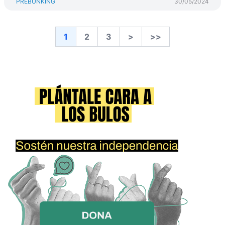
PREBUNKING
30/05/2024
1
2
3
>
>>