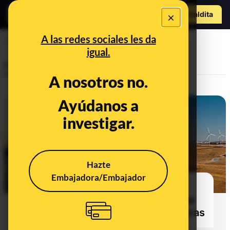
Hazte Maldit
×
o
Abrir menú
A las redes sociales les da
energías renovables
igual.
Prebunking
A nosotros no.
Ayúdanos a
investigar.
Hazte
Embajadora/Embajador
Contexto y evidencias sobre el
efecto de los paneles solares y las
turbinas eólicas en las temperaturas