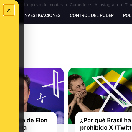
los Ceuta
•
Limpieza de montes
•
Curanderos IA Instagram
•
Tim
×
UNKING
INVESTIGACIONES
CONTROL DEL PODER
POL
oble vara de Elon
¿Por qué Brasil ha
 sobre la
prohibido X (Twitt