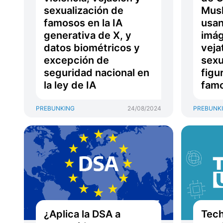
sexualización de
Musk
famosos en la IA
usan
generativa de X, y
imág
datos biométricos y
veja
excepción de
sexu
seguridad nacional en
figu
la ley de IA
fam
PREBUNKING
24/08/2024
PREBUNK
¿Aplica la DSA a
Tech