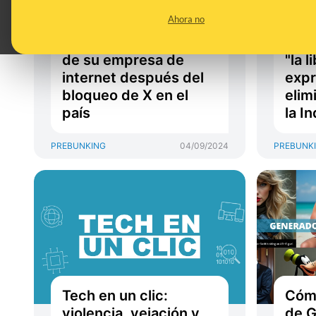
Starlink en Brasil: Elon
mode
Ahora no
Musk lanza una
Bras
avalancha de anuncios
bloq
de su empresa de
"la 
internet después del
expr
bloqueo de X en el
elim
país
la I
PREBUNKING
04/09/2024
PREBUNK
Tech en un clic:
Cómo
violencia, vejación y
de G