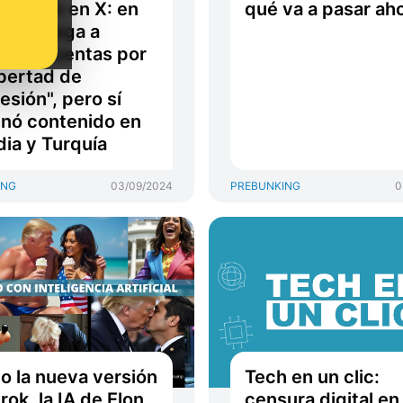
ración en X: en
qué va a pasar ah
il se niega a
uear cuentas por
libertad de
esión", pero sí
inó contenido en
ndia y Turquía
ING
03/09/2024
PREBUNKING
0
 la nueva versión
Tech en un clic:
rok, la IA de Elon
censura digital en