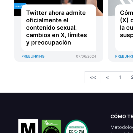
Twitter ahora admite
Cómo
oficialmente el
(X) 
contenido sexual:
la c
cambios en X, límites
sus
y preocupación
PREBUNKING
07/06/2024
PREBUNK
<<
<
1
CÓMO T
Metodolog