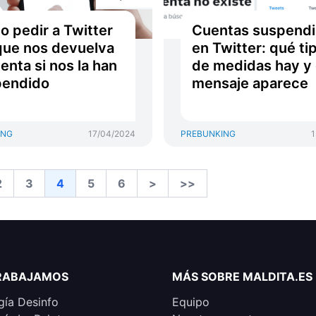
 pedir a Twitter
Cuentas suspend
que nos devuelva
en Twitter: qué ti
uenta si nos la han
de medidas hay y
pendido
mensaje aparece
ING
17/04/2024
PREBUNKING
1
2
3
4
5
6
>
>>
RABAJAMOS
MÁS SOBRE MALDITA.ES
ía Desinfo
Equipo