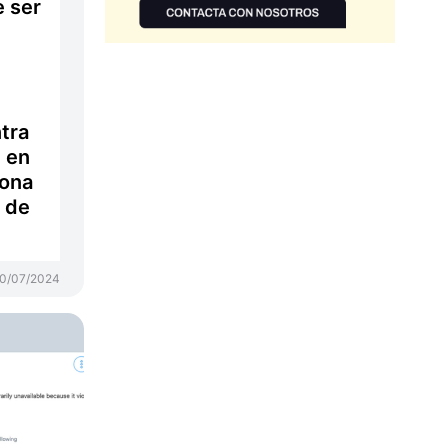
 ser
tra
l en
iona
o de
0/07/2024