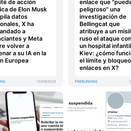
té de acción
enlace que "puede
tica de Elon Musk
peligroso" una
pila datos
investigación de
onales, X ha
Bellingcat que
andado a
atribuye a un misil
ciantes y Meta
ruso el ataque con
re volver a
un hospital infanti
enar a su IA en la
Kiev: ¿cómo func
n Europea
el límite y bloque
enlaces en X?
ING
10/08/2024
PREBUNKING
1