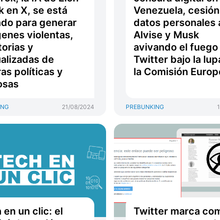
 en X, se está
Venezuela, cesión
do para generar
datos personales 
enes violentas,
Alvise y Musk
torias y
avivando el fuego
alizadas de
Twitter bajo la lup
ras políticas y
la Comisión Europ
osas
ING
21/08/2024
PREBUNKING
 en un clic: el
Twitter marca co