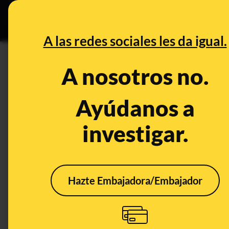
Grupos Ceuta
•
Bu
DESINFO
PREB
A las redes sociales les da igual.
Elon Musk
A nosotros no.
Prebunking
Ayúdanos a
investigar.
Hazte Embajadora/Embajador
Qué está pasando con
La d
la publicidad de
Musk