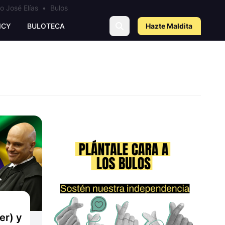
o José Elías
•
Bulos
ICY
BULOTECA
Hazte Maldit
a
er) y