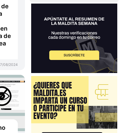
 de
a
 en
a de
ea
17/08/2024
mo