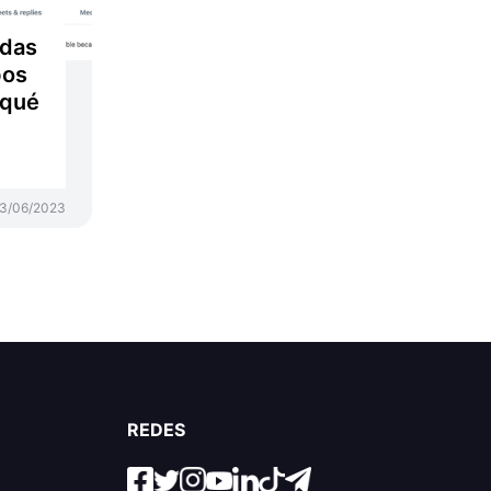
idas
pos
 qué
3/06/2023
REDES