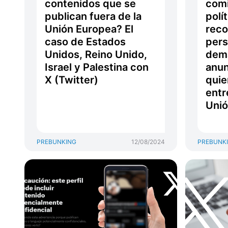
contenidos que se
comi
publican fuera de la
polí
Unión Europea? El
reco
caso de Estados
pers
Unidos, Reino Unido,
dem
Israel y Palestina con
anun
X (Twitter)
quie
entr
Unió
PREBUNKING
12/08/2024
PREBUNK