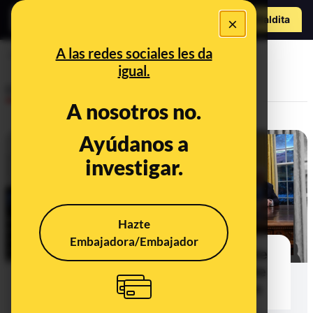
Hazte Maldit
×
o
Abrir menú
A las redes sociales les da
Elon Musk
igual.
Desinfo
A nosotros no.
Ayúdanos a
investigar.
Hazte
Embajadora/Embajador
Musk y los pensionistas de más de
150 años en EEUU: los mayores de
115 no cobran ninguna prestación