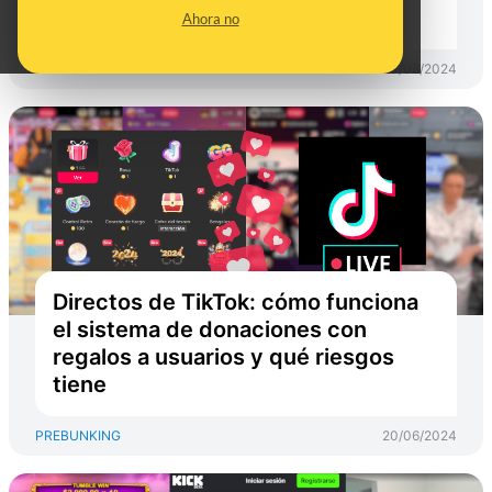
adictivos para los usuarios
Ahora no
PREBUNKING
20/06/2024
Directos de TikTok: cómo funciona
el sistema de donaciones con
regalos a usuarios y qué riesgos
tiene
PREBUNKING
20/06/2024