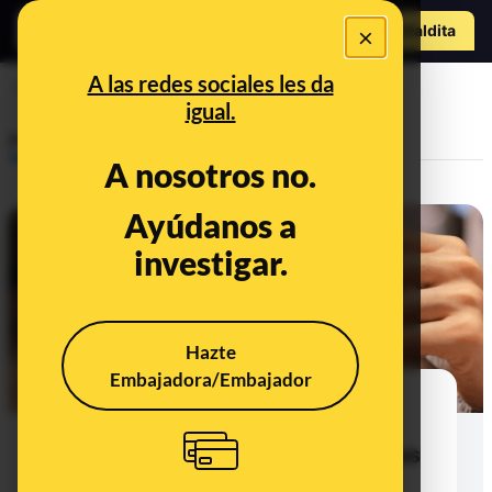
o
Hazte Maldit
×
a
Abrir menú
A las redes sociales les da
directo
igual.
Prebunking
A nosotros no.
Ayúdanos a
investigar.
Hazte
Embajadora/Embajador
Cuidado con los cofres en los
directos de TikTok: utilizan
dinámicas similares a las máquinas
tragaperras y pueden resultar