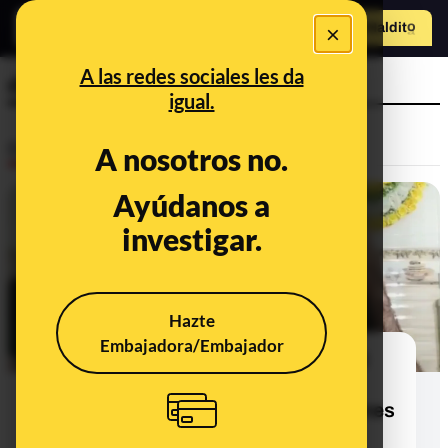
×
Hazte Maldit
o
Abrir menú
A las redes sociales les da
directo
igual.
Desinfo
A nosotros no.
Ayúdanos a
FALSO
investigar.
Hazte
Embajadora/Embajador
Este vídeo no muestra a un general
iraní suicidándose en directo por
traicionar a su país por dar posiciones
exactas al enemigo durante los