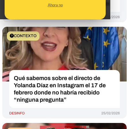
ataques de EEUU e Israel contra Irán
Ahora no
DESINFO
11/03/2026
CONTEXTO
Qué sabemos sobre el directo de
Yolanda Díaz en Instagram el 17 de
febrero donde no habría recibido
“ninguna pregunta”
DESINFO
25/02/2026