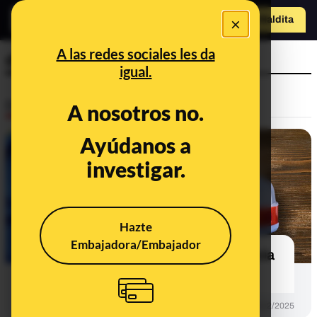
×
o
Hazte Maldit
a
Abrir menú
A las redes sociales les da
directiva
igual.
Desinfo
A nosotros no.
Ayúdanos a
FALSO
investigar.
Hazte
Embajadora/Embajador
No, la baliza V16 no es consecuencia
de una ley de la Unión Europea
DESINFO
04/12/2025