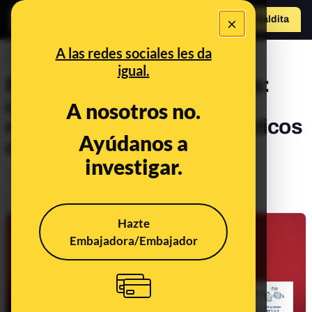
×
Hazte Maldit
o
Abrir menú
A las redes sociales les da
PREBUNKING
igual.
El tapón unido a las botellas:
una medida de la UE para
A nosotros no.
reducir el consumo de plásticos
Ayúdanos a
de un solo uso
investigar.
Consumo
Empresas
Publicado el
Jan 30, 2023, 2:50:55 PM
Actualizado el
Oct 4, 2024, 2:02:00 PM
Hazte
Embajadora/Embajador