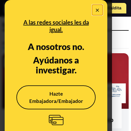
o
×
Hazte Maldit
a
Abrir menú
A las redes sociales les da
botellas
igual.
Prebunking
A nosotros no.
Ayúdanos a
investigar.
Hazte
Embajadora/Embajador
El tapón unido a las botellas: una
medida de la UE para reducir el
consumo de plásticos de un solo uso