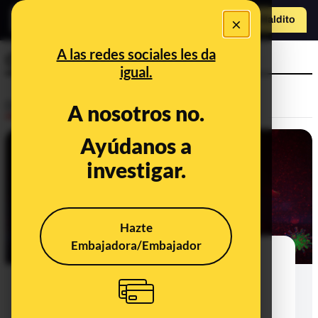
×
Hazte Maldit
o
Abrir menú
A las redes sociales les da
COVID19
igual.
Desinfo
A nosotros no.
Ayúdanos a
ALERTA
investigar.
Hazte
Embajadora/Embajador
Cuidado con los contenidos que
aseguran que el virus Andes se
contagia igual de rápido que la
COVID-19