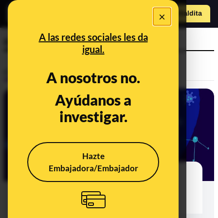
×
Hazte Maldit
a
Abrir menú
A las redes sociales les da
corona-negacionistas
igual.
Control del poder
A nosotros no.
Ayúdanos a
investigar.
Hazte
Embajadora/Embajador
The European network of corona-
deniers: their modus operandi and
links between Spain and Germany