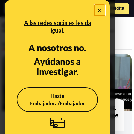
o
×
Hazte Maldit
a
Abrir menú
A las redes sociales les da
Complutense
igual.
Desinfo
A nosotros no.
Ayúdanos a
investigar.
Hazte
Embajadora/Embajador
No, Begoña Gómez no es catedrática
en la Universidad Complutense: dirige
una cátedra