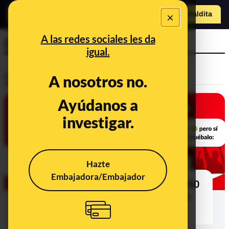
×
Hazte Maldit
o
Abrir menú
A las redes sociales les da
Coca-Cola
igual.
Desinfo
A nosotros no.
Ayúdanos a
FALSO
investigar.
Hazte
Embajadora/Embajador
No, Coca-Cola no está sorteando 140
euros por su 140 aniversario: es un
timo