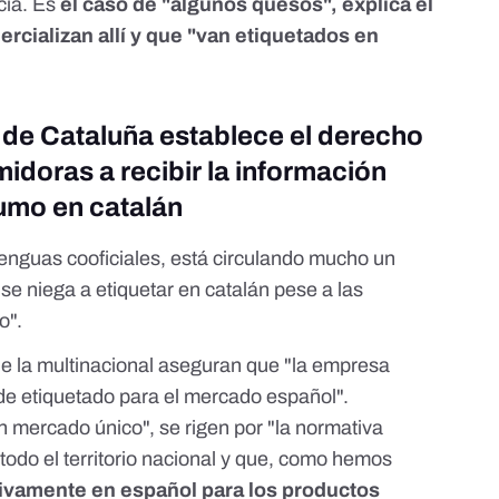
cia. Es
el caso de "algunos quesos", explica el
rcializan allí y que "van etiquetados en
de Cataluña establece el derecho
idoras a recibir la información
umo en catalán
lenguas cooficiales, está circulando mucho un
se niega a etiquetar en catalán pese a las
o".
de la multinacional aseguran que "la empresa
de etiquetado para el mercado español".
n mercado único", se rigen por "la
normativa
a todo el territorio nacional y que, como hemos
sivamente en español para los productos