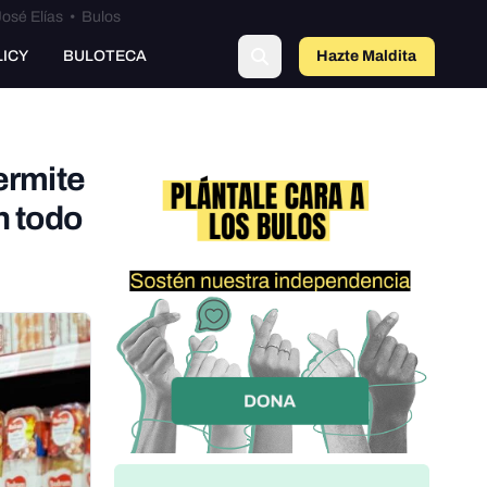
osé Elías
•
Bulos
LICY
BULOTECA
Hazte Maldit
o
ermite
n todo