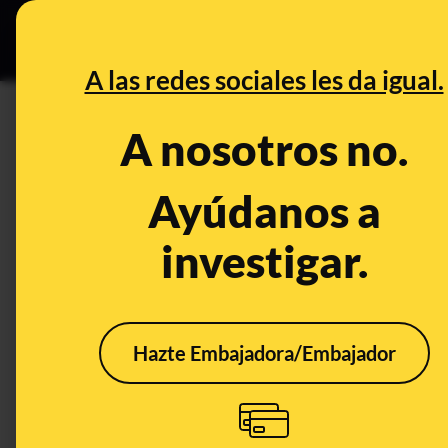
Grupos Ceuta
•
DESINFO
PREB
A las redes sociales les da igual.
PREBUNKING
A nosotros no.
Etiquetado de productos en le
etiquetar sólo en español cua
Ayúdanos a
el territorio nacional
investigar.
Publicado el
Dec 18, 2021, 10:23:09 AM
Hazte Embajadora/Embajador