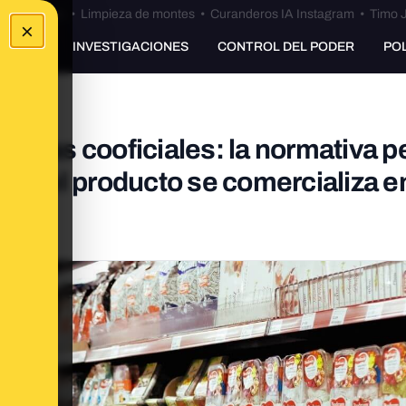
Bulos Ceuta
•
Limpieza de montes
•
Curanderos IA Instagram
•
Timo J
×
UNKING
INVESTIGACIONES
CONTROL DEL PODER
PO
nguas cooficiales: la normativa p
ndo el producto se comercializa e