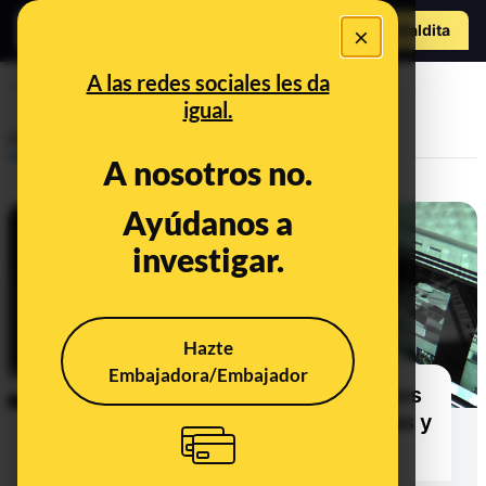
o
Hazte Maldit
×
Abrir menú
a
A las redes sociales les da
cine
igual.
Prebunking
A nosotros no.
Ayúdanos a
investigar.
Hazte
Embajadora/Embajador
Mentiras de cine: los mitos que nos
creemos por culpa de las películas y
por qué no son ciertos