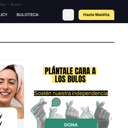
lías
•
Bulos
LICY
BULOTECA
Hazte Maldit
a
y
y