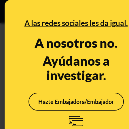
Especial C
DESINFO
PREB
A las redes sociales les da igual.
champú
A nosotros no.
Prebunking
Ayúdanos a
investigar.
Hazte Embajadora/Embajador
¿Por qué el champú
Cha
infantil no pica en los
lágr