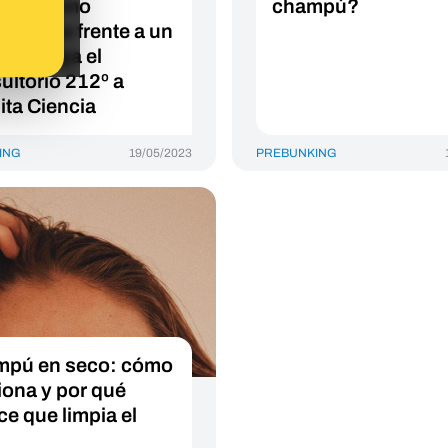
no y cómo
champú?
ortarse frente a un
ón. Llega el
ultorio 212º a
ita Ciencia
ING
19/05/2023
PREBUNKING
pú en seco: cómo
iona y por qué
ce que limpia el