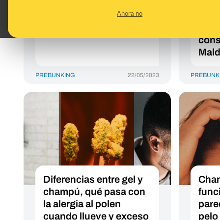
ojos?
vera
Ahora no
comp
tibur
cons
Mald
PREBUNKING
22/05/2023
PREBUNK
Diferencias entre gel y
Cham
champú, qué pasa con
func
la alergia al polen
pare
cuando llueve y exceso
pelo