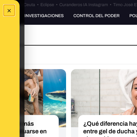
euta
•
Bulos Ceuta
•
Eclipse
•
Curanderos IA Instagram
•
Timo José E
×
UNKING
INVESTIGACIONES
CONTROL DEL PODER
PO
mpú ‘no más
¿Qué diferencia ha
imas’, tatuarse en
entre gel de ducha 