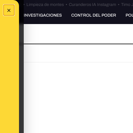
Bulos Ceuta
•
Limpieza de montes
•
Curanderos IA Instagram
•
Timo J
×
UNKING
INVESTIGACIONES
CONTROL DEL PODER
PO