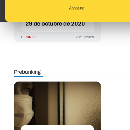
suspendido las clases
Ahora no
por la segunda ola de
COVID-19 a fecha de
29 de octubre de 2020
DESINFO
29/10/2020
Prebunking