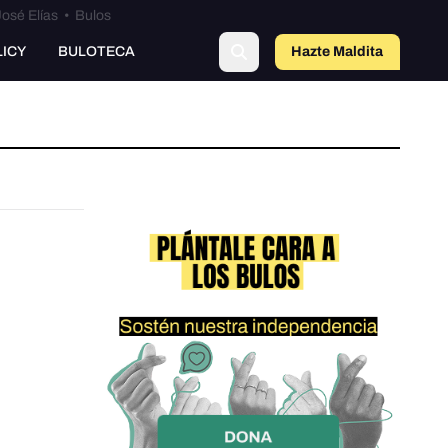
osé Elías
•
Bulos
LICY
BULOTECA
Hazte Maldit
a