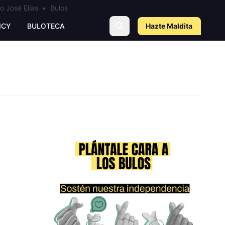
o José Elías
•
Bulos
ICY
BULOTECA
Hazte Maldit
a