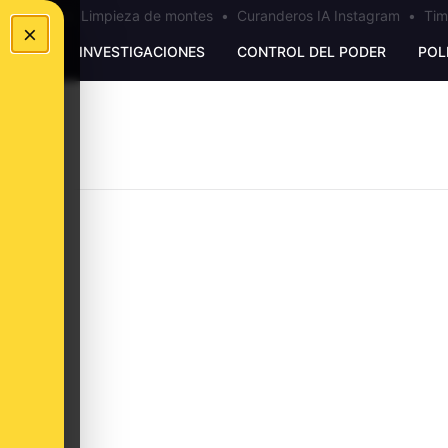
los Ceuta
•
Limpieza de montes
•
Curanderos IA Instagram
•
Tim
×
UNKING
INVESTIGACIONES
CONTROL DEL PODER
POL