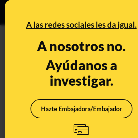
Grupos Ceuta
•
Bu
DESINFO
PREB
A las redes sociales les da igual.
cerrados
A nosotros no.
Desinfo
Ayúdanos a
investigar.
Hazte Embajadora/Embajador
No, la Junta de
Andalucía no ha