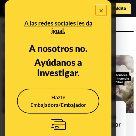
×
Hazte Maldit
o
Abrir menú
A las redes sociales les da
Castellón
igual.
Desinfo
A nosotros no.
Ayúdanos a
CONTEXTO
investigar.
Hazte
Embajadora/Embajador
Qué sabemos del proyecto
fotovoltaico previsto en la Vall d’Uixó
(Castellón), un municipio afectado por
los incendios de julio de 2026