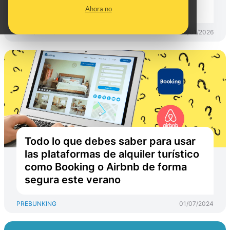
reservado por Booking
Ahora no
PREBUNKING
26/01/2026
Todo lo que debes saber para usar
las plataformas de alquiler turístico
como Booking o Airbnb de forma
segura este verano
PREBUNKING
01/07/2024