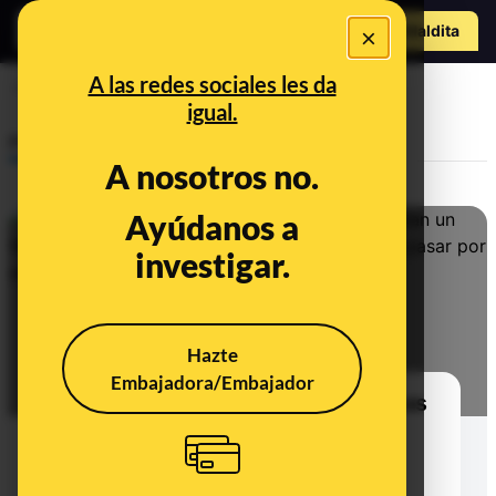
o
Hazte Maldit
×
a
Abrir menú
A las redes sociales les da
Booking
igual.
Prebunking
A nosotros no.
Ayúdanos a
investigar.
Hazte
Embajadora/Embajador
"Están cogiendo datos de reservas
y te mandan un WhatsApp": así
intentan engañarte haciéndose
pasar por el hotel que has