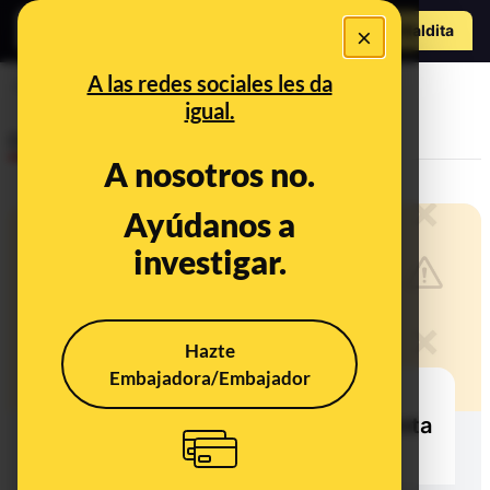
Hazte Maldit
×
o
Abrir menú
A las redes sociales les da
banco
igual.
Desinfo
A nosotros no.
Ayúdanos a
investigar.
Hazte
Embajadora/Embajador
No, este SMS que te avisa de un
cargo de 986,45 euros en tu cuenta
no es de Bankinter: es 'phishing'