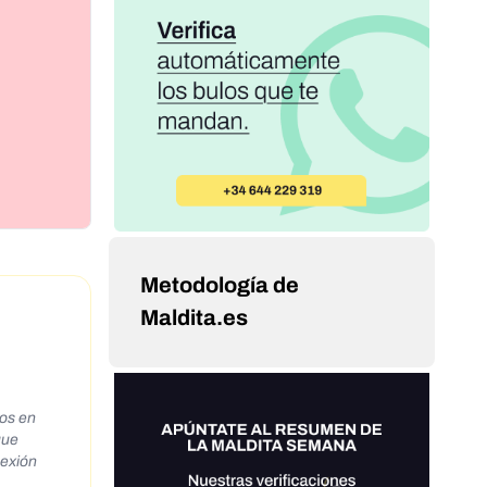
Metodología de
Maldita.es
ios en
que
nexión