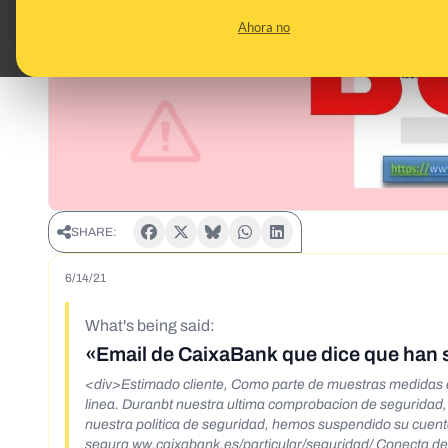
Ahora no
SHARE:
6/14/21
What's being said:
«Email de CaixaBank que dice que han 
<div>Estimado cliente, Como parte de muestras medidas d
linea. Duranbt nuestra ultima comprobacion de seguridad
nuestra politica de seguridad, hemos suspendido su cuenta
segura ww.caixabank.es/particular/seguridad/ Conecta de f