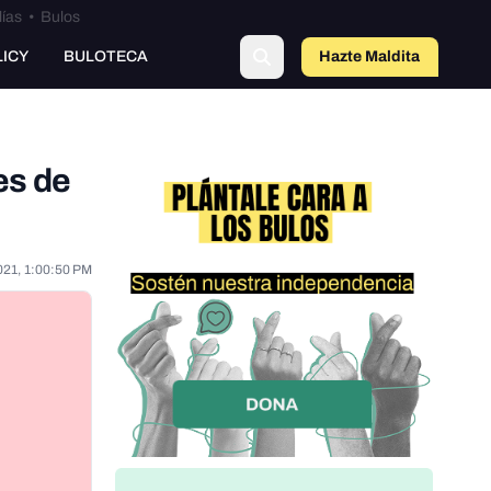
lías
•
Bulos
o
LICY
BULOTECA
Hazte Maldit
a
es de
021, 1:00:50 PM