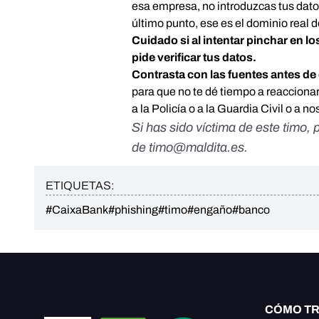
esa empresa, no introduzcas tus datos.
último punto, ese es el dominio real 
Cuidado si al intentar pinchar en lo
pide verificar tus datos.
Contrasta con las fuentes antes de 
para que no te dé tiempo a reacciona
a la Policía o a la Guardia Civil o a 
Si has sido víctima de este timo,
de
timo@maldita.es
.
ETIQUETAS:
#CaixaBank
#phishing
#timo
#engaño
#banco
CÓMO T