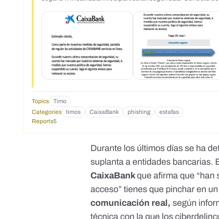
Topics
Timo
Categories
timos
CaixaBank
phishing
estafas
Reports
5
Durante los últimos días se ha 
suplanta a entidades bancarias. 
CaixaBank
que afirma que “han 
acceso” tienes que pinchar en un
comunicación real,
según infor
técnica con la que los ciberdelin