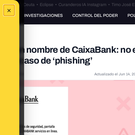
euta
•
Bulos Ceuta
•
Eclipse
•
Curanderos IA Instagram
•
Timo José E
×
UNKING
INVESTIGACIONES
CONTROL DEL PODER
PO
lega en nombre de CaixaBank: no 
de un caso de ‘phishing’
21, 1:00:22 PM
Actualizado el
Jun 14, 2