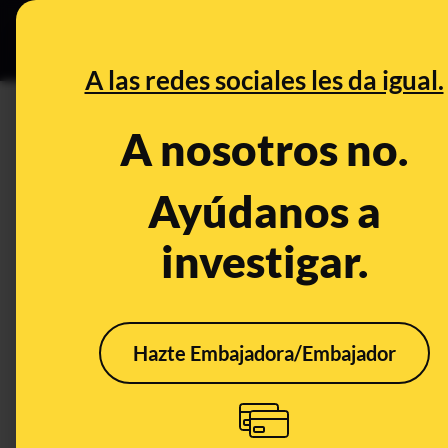
Especial C
DESINFO
PREB
A las redes sociales les da igual.
DESINFO
A nosotros no.
Cuidado con este email que l
la entidad bancaria y se trata 
Ayúdanos a
investigar.
Timo
Publicado el
Jun 14, 20
Hazte Embajadora/Embajador