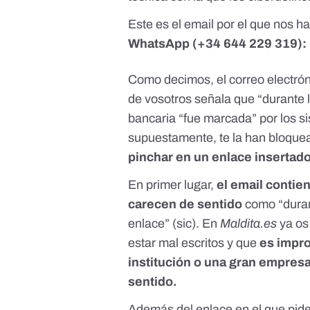
Este es el email por el que nos 
WhatsApp
(+34 644 229 319)
:
Como decimos, el correo electró
de vosotros señala que “durante 
bancaria “fue marcada” por los si
supuestamente, te la han bloquea
pinchar en un enlace insertad
En primer lugar,
el email contien
carecen de sentido
como “duranb
enlace” (sic). En
Maldita.es
ya os
estar mal escritos
y que
es impro
institución o una gran empresa 
sentido.
Además del enlace en el que pide