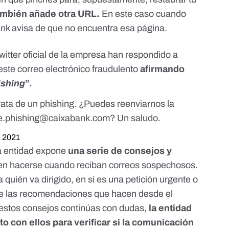
también añade
otra URL
.
En este caso cuando
nk avisa de que no encuentra esa página.
itter oficial de la empresa han respondido a
este correo electrónico fraudulento
afirmando
ishing
”.
rata de un phishing. ¿Puedes reenviarnos la
le.phishing@caixabank.com
? Un saludo.
, 2021
la entidad expone
una serie de consejos y
den hacerse cuando reciban correos sospechosos.
a quién va dirigido, en si es una petición urgente o
 de las recomendaciones que hacen desde el
r estos consejos continúas con dudas,
la entidad
 con ellos para verificar si la comunicación