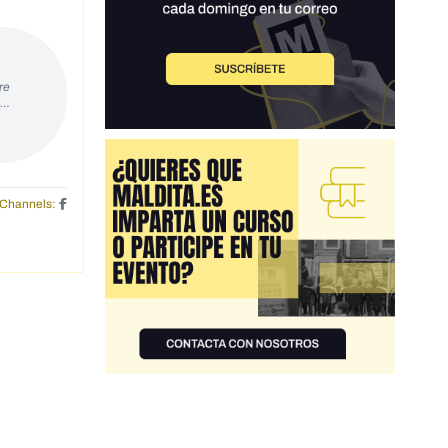
re
s…
Channels: