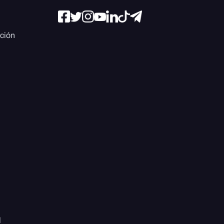
ación
l