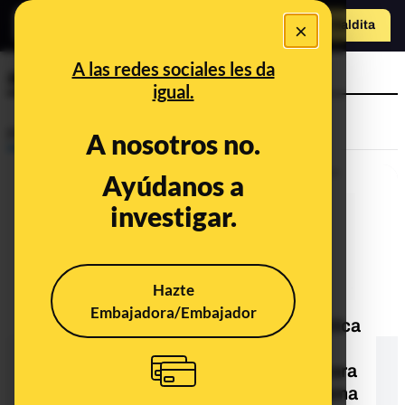
×
Hazte Maldit
a
Abrir menú
A las redes sociales les da
aplanar la curva
igual.
Prebunking
A nosotros no.
Ayúdanos a
investigar.
Hazte
Embajadora/Embajador
Aplanar la curva: la gráfica que explica
por qué se toman medidas de
contención contra el coronavirus para
reducir la transmisión y que el sistema