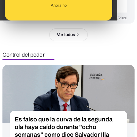
sanitario no colapse
Ahora no
PREBUNKING
20/03/2020
Ver todos
Control del poder
Es falso que la curva de la segunda
ola haya caído durante "ocho
semanas" como dice Salvador Illa