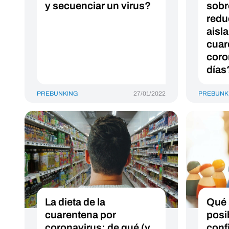
y secuenciar un virus?
sobr
redu
aisl
cuar
coro
días
PREBUNKING
27/01/2022
PREBUNK
La dieta de la
Qué 
cuarentena por
posi
coronavirus: de qué (y
conf