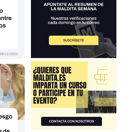
lo
entre
tos
29/12/2021
iesgo
e de