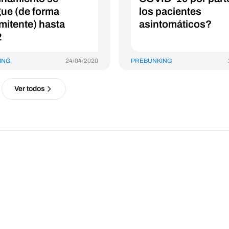
gue (de forma
los pacientes
rmitente) hasta
asintomáticos?
2
ING
24/04/2020
PREBUNKING
Ver todos