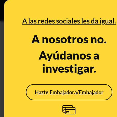
Especial C
DESINFO
PREB
A las redes sociales les da igual.
aislamiento
A nosotros no.
Desinfo
Ayúdanos a
investigar.
Hazte Embajadora/Embajador
Cuidado con los
anuncios que ofrecen