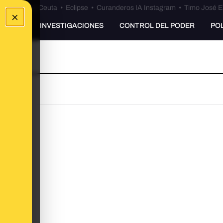
euta
•
Bulos Ceuta
•
Eclipse
•
Curanderos IA Instagram
•
Timo José E
×
UNKING
INVESTIGACIONES
CONTROL DEL PODER
PO