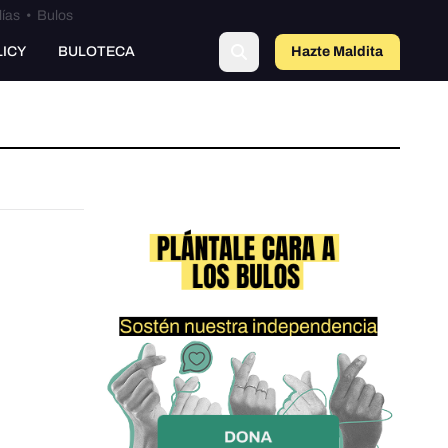
lías
•
Bulos
LICY
BULOTECA
Hazte Maldit
a