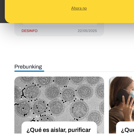
aislamientos térmicos
Ahora no
en áticos por tan sólo
un euro
DESINFO
22/05/2025
Prebunking
¿Qué es aislar, purificar
¿Qué