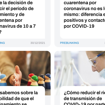
e la decisión de
cuarentena por
cir el período de
coronavirus no es 
amiento y de
mismo: diferencia 
entena por
positivos y contac
navirus de 10 a 7
por COVID-19
?
ING
30/12/2021
PREBUNKING
sabemos sobre la
¿Cómo reducir el r
bilidad de que el
de transmisión de
inamiento se
COVID-19 por part