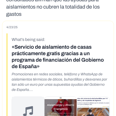
aislamientos no cubren la totalidad de los
gastos
4/23/25
What's being said:
«Servicio de aislamiento de casas
prácticamente gratis gracias a un
programa de financiación del Gobierno
de España»
Promociones en redes sociales, teléfono y WhatsApp de
aislamientos térmicos de áticos, buhardillas y desvanes por
tan sólo un euro por unas supuestas ayudas del Gobierno
de España.
https://www.facebook.com/share/v/1Bw7XYkA3Y/
https://www.miteco.gob.es/es/energia/eficiencia/cae.html
https://www.subvencion-energia.es/subvencion-energetica-
para-aislamiento-de-desvanes/