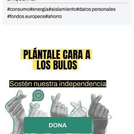
#consumo
#energía
#aislamiento
#datos personales
#fondos europeos
#ahorro