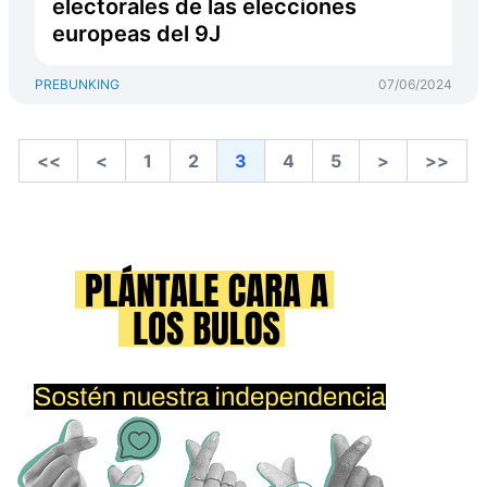
electorales de las elecciones
europeas del 9J
PREBUNKING
07/06/2024
<<
<
1
2
3
4
5
>
>>