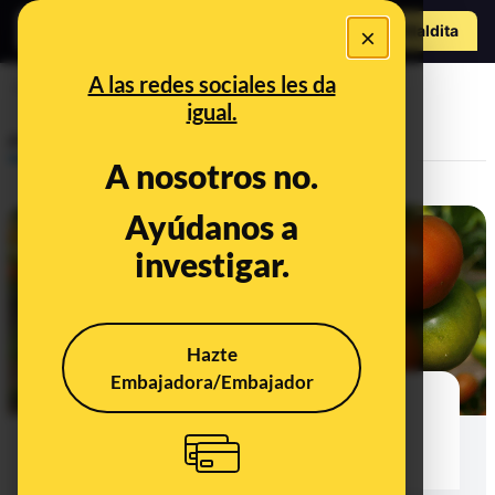
Hazte Maldit
×
o
Abrir menú
A las redes sociales les da
agricultura
igual.
Prebunking
A nosotros no.
Ayúdanos a
investigar.
Hazte
Embajadora/Embajador
"Eco", "bio", "orgánico": qué
significa el sello europeo de
certificación ecológica