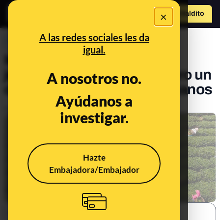
×
Hazte Maldit
o
Abrir menú
A las redes sociales les da
PREBUNKING
igual.
Innovación sí, relevo no:
jóvenes más formados, pero un
A nosotros no.
campo que se queda sin manos
Ayúdanos a
Publicado el
Jun 23, 2025, 1:35:44 PM
investigar.
Hazte
Embajadora/Embajador
SHARE: