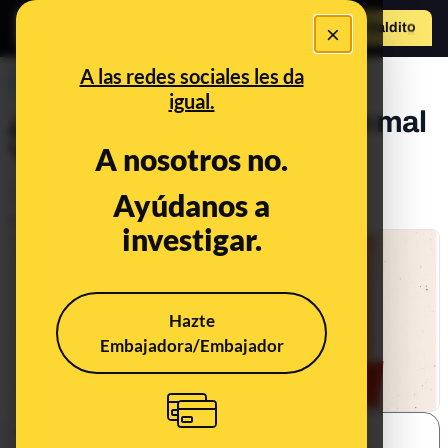
×
Hazte Maldit
o
Abrir menú
A las redes sociales les da
PREBUNKING
igual.
¿Qué red flags delatan a un mal
‘experto’ en nutrición?
A nosotros no.
Ciencia
Alimentación
Ayúdanos a
Salud
Publicado el
May 25, 2026, 9:46:09 AM
investigar.
Hazte
Embajadora/Embajador
SHARE: