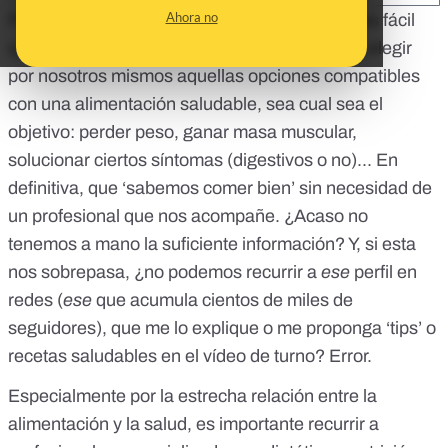
Ahora no
Por el contexto en el que vivimos, hoy en día es fácil
que se dé por hecho que seamos capaces de elegir
por nosotros mismos aquellas opciones compatibles
con una alimentación saludable, sea cual sea el
objetivo: perder peso, ganar masa muscular,
solucionar ciertos síntomas (digestivos o no)... En
definitiva, que ‘sabemos comer bien’ sin necesidad de
un profesional que nos acompañe. ¿Acaso no
tenemos a mano la suficiente información? Y, si esta
nos sobrepasa, ¿no podemos recurrir a
ese
perfil en
redes (
ese
que acumula cientos de miles de
seguidores), que me lo explique o me proponga ‘tips’ o
recetas saludables en el vídeo de turno? Error.
Especialmente por la estrecha relación entre la
alimentación y la salud, es importante recurrir a