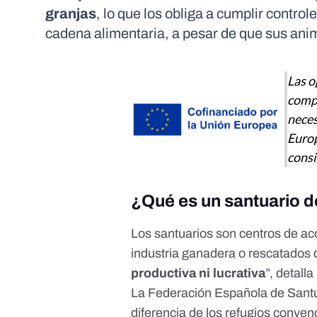
granjas
, lo que los obliga a cumplir contro
cadena alimentaria, a pesar de que sus an
Las o
compr
neces
Europ
consi
¿Qué es un santuario 
Los santuarios son centros de a
industria ganadera o rescatados d
productiva ni lucrativa
”, detall
La Federación Española de Santu
diferencia de los refugios convenc