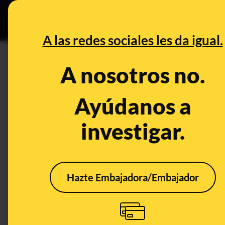
Especial C
DESINFO
PREB
A las redes sociales les da igual.
PREBUNKING
A nosotros no.
¿Mascotas o ganado? La situac
animales
Ayúdanos a
investigar.
Animales
Hazte Embajadora/Embajador