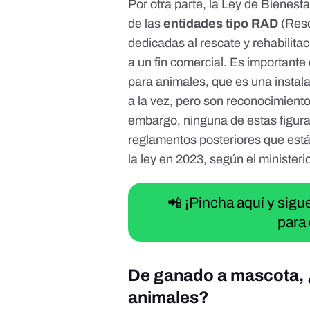
Por otra parte, la
Ley de Bienesta
de las
entidades tipo RAD
(Res
dedicadas al rescate y rehabilit
a un fin comercial. Es importante d
para animales
, que es una instal
a la vez, pero son reconocimientos
embargo, ninguna de estas figura
reglamentos posteriores que est
la ley en 2023, según el ministeri
📲 ¡Pincha aquí y sig
para 
De ganado a mascota, ¿
animales?