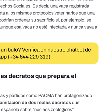
echos Sociales. Es decir, una vaca registrada
ta a los mismos protocolos veterinarios que una
odrían ordenar su sacrificio si, por ejemplo, se
 aunque esa vaca no esté infectada y nunca vaya a
 un bulo? Verifica en nuestro chatbot de
pp (+34 644 229 319)
les decretos que prepara el
stas y partidos como PACMA han protagonizado
ramitación de dos reales decretos
que
a española sobre “núcleos zoológicos”