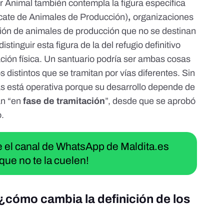
r Animal
también contempla la figura específica
cate de Animales de Producción)
,
organizaciones
ación de animales de producción que no se destinan
istinguir esta figura de la del
refugio definitivo
ación física. Un santuario podría ser ambas cosas
 distintos que se tramitan por vías diferentes. Sin
s está operativa porque su desarrollo depende de
án “en
fase de tramitación
”, desde que se aprobó
o.
ue el canal de WhatsApp de Maldita.es
que no te la cuelen!
cómo cambia la definición de los