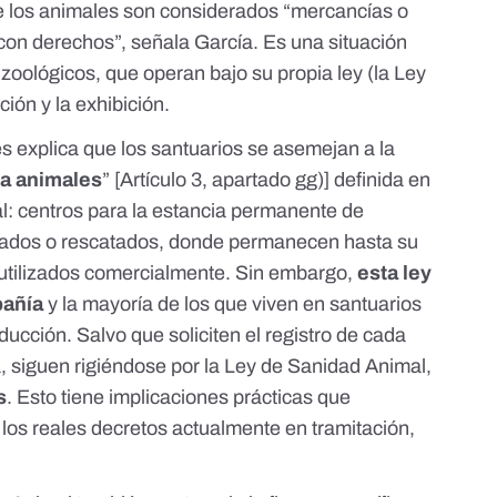
e los animales son considerados “mercancías o
 con derechos”, señala García. Es una situación
s zoológicos, que operan bajo su propia ley (la
Ley
ción y la exhibición.
s explica que los santuarios se asemejan a la
ra animales
” [
Artículo 3, apartado gg)
] definida en
l
: centros para la estancia permanente de
ados o rescatados, donde permanecen hasta su
 utilizados comercialmente. Sin embargo,
esta ley
pañía
y la mayoría de los que viven en santuarios
ucción. Salvo que soliciten el registro de cada
 siguen rigiéndose por la
Ley de Sanidad Animal
,
s
. Esto tiene implicaciones prácticas que
os reales decretos actualmente en tramitación,