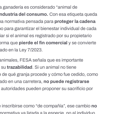
a ganadería es considerado “
animal de
a industria del consumo.
Con esa etiqueta queda
una normativa pensada para
proteger la cadena
no para garantizar el bienestar individual de cada
r si el animal es registrado por su propietario
forma que
pierde el fin comercial
y se convierte
ado en la
Ley 7/2023
.
 animales, FESA señala que es importante
, su
trazabilidad
. Si un animal no tiene
e de qué granja procede y cómo fue cedido, como
rado en una carretera,
no puede registrarse
s autoridades pueden proponer su sacrificio por
e inscribirse como “de compañía”, ese cambio
no
a normativa va ligada a la especie, no al individuo,