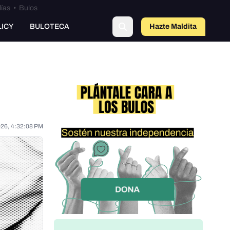
lías
•
Bulos
LICY
BULOTECA
Hazte Maldit
o
026, 4:32:08 PM