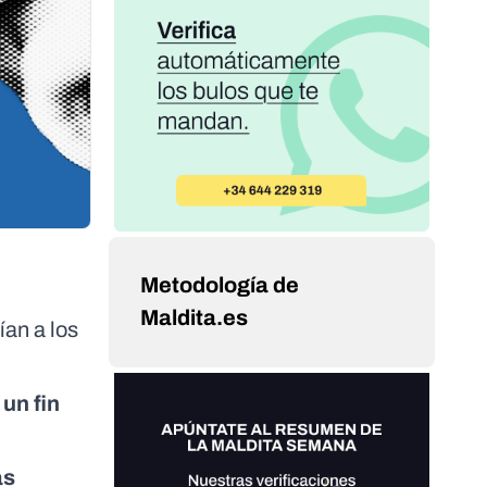
Metodología de
Maldita.es
ían a los
 un fin
as