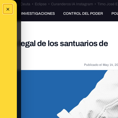
euta
•
Bulos Ceuta
•
Eclipse
•
Curanderos IA Instagram
•
Timo José E
×
UNKING
INVESTIGACIONES
CONTROL DEL PODER
PO
ión legal de los santuarios de
Publicado el
May 14, 2