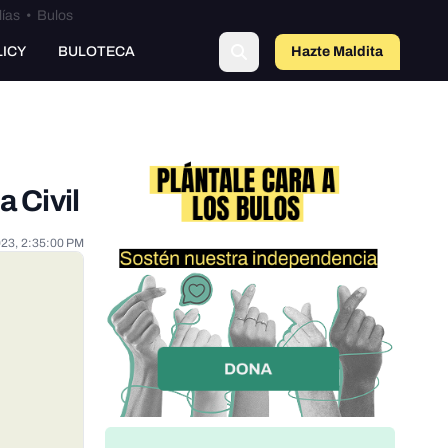
lías
•
Bulos
LICY
BULOTECA
Hazte Maldit
o
a Civil
023, 2:35:00 PM