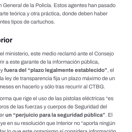
n General de la Policía. Estos agentes han pasado
rte teórica y otra práctica, donde deben haber
entes tipos de cartuchos.
rior
 del ministerio, este medio reclamó ante el Consejo
ir a este garante de la información pública,
 y
fuera del “plazo legalmente establecido”
, el
 la
ley de transparencia
fija un plazo máximo de un
meses en hacerlo y sólo tras recurrir al CTBG.
rma que rige el uso de las pistolas eléctricas “es
bros de las fuerzas y cuerpos de Seguridad del
er
un “perjuicio para la seguridad pública”
. El
e en su resolución que Interior no “aporta ningún
ar lo que este organismo sí considera información