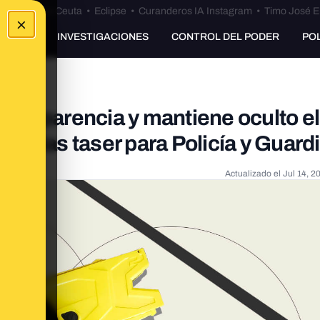
euta
•
Bulos Ceuta
•
Eclipse
•
Curanderos IA Instagram
•
Timo José E
×
UNKING
INVESTIGACIONES
CONTROL DEL PODER
PO
Transparencia y mantiene oculto el
istolas taser para Policía y Guardi
Actualizado el
Jul 14, 2