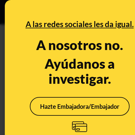
Especial C
DESINFO
PREB
A las redes sociales les da igual.
CONTROL DEL PODER
A nosotros no.
Interior ignora al Consejo de 
protocolo sobre el uso de las p
Ayúdanos a
investigar.
Publicado el
Jul 12, 2023, 9:31:19 AM
Hazte Embajadora/Embajador