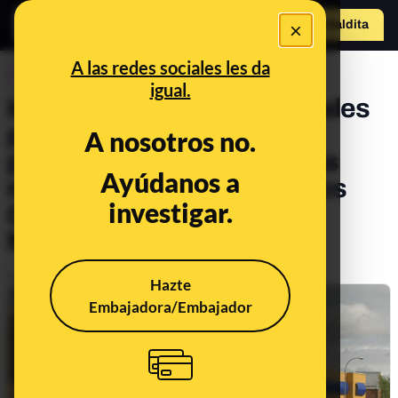
×
Hazte Maldit
o
Abrir menú
A las redes sociales les da
CONTROL DEL PODER
igual.
Interior recurre a los tribunales
para evitar que se hagan
A nosotros no.
públicos los informes de las
Ayúdanos a
muertes de migrantes en los
investigar.
CIE tras una petición de
Maldita.es
Publicado el
Nov 16, 2019, 10:03:00 AM
Hazte
Embajadora/Embajador