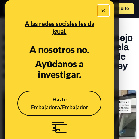
×
Hazte Maldit
o
Abrir menú
A las redes sociales les da
CONTROL DEL PODER
igual.
Interior desobedece al Consejo
de Transparencia y no desvela
A nosotros no.
cuánto costó el dispositivo de
Ayúdanos a
seguridad para la visita del rey
investigar.
emérito a Sanxenxo
Publicado el
Jan 25, 2023, 8:14:00 AM
Hazte
Embajadora/Embajador