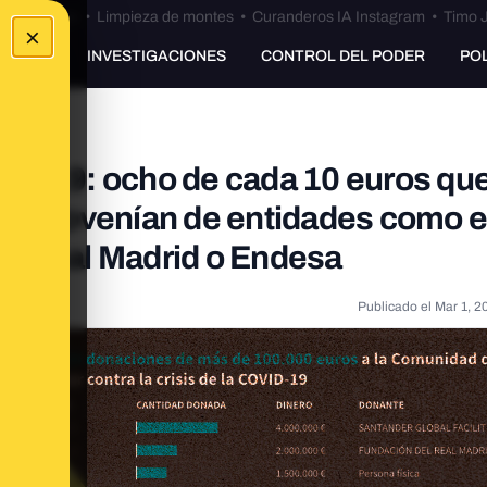
Bulos Ceuta
•
Limpieza de montes
•
Curanderos IA Instagram
•
Timo J
×
UNKING
INVESTIGACIONES
CONTROL DEL PODER
PO
ID-19: ocho de cada 10 euros qu
id provenían de entidades como e
ón Real Madrid o Endesa
Publicado el
Mar 1, 2