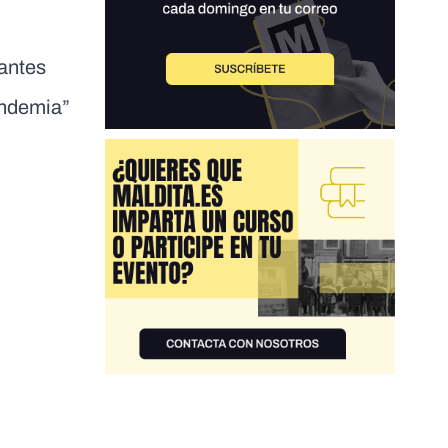
nantes
andemia”