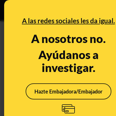
Grupos Ceuta
•
DESINFO
PREB
A las redes sociales les da igual.
CONTROL DEL PODER
A nosotros no.
Las donaciones contra la COV
recibió la Comunidad de Madr
Ayúdanos a
Banco Santander, la Fundaci
investigar.
Política
Hazte Embajadora/Embajador