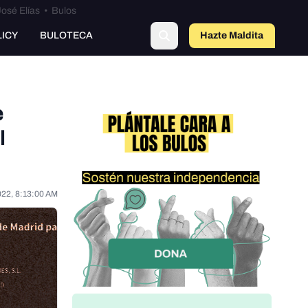
osé Elías
•
Bulos
LICY
BULOTECA
Hazte Maldit
o
e
l
022, 8:13:00 AM