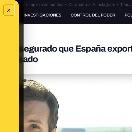
Bulos Ceuta
•
Limpieza de montes
•
Curanderos IA Instagram
•
Timo J
×
UNKING
INVESTIGACIONES
CONTROL DEL PODER
PO
haya asegurado que España expor
lo Casado