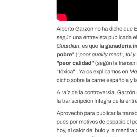
Alberto Garzón no ha dicho que E
según
una entrevista publicada e
Guardian
, es que
la ganadería i
pobre
" ("
poor quality meat", tal 
"peor calidad"
(según la transcr
"tóxica" . Ya os explicamos en
Ma
dicho sobre la carne española y 
A raíz de la controversia, Garzón 
la transcripción íntegra de la entr
Aprovecho para publicar la transcr
pues por motivos de espacio el p
hoy, al calor del bulo y la menti