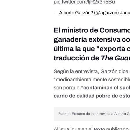
pic.twitter.com/ljR2x3n5Bu
— Alberto Garzón? (@agarzon)
Janu
El ministro de Consumo
ganadería extensiva con
última la que "exporta 
traducción de
The Gua
Según la entrevista, Garzón dice
“medioambientalmente sostenibl
son porque
“contaminan el suel
carne de calidad pobre de est
Fuente: Extracto de la entrevista a Alberto
Al igual que en
el texto publicado