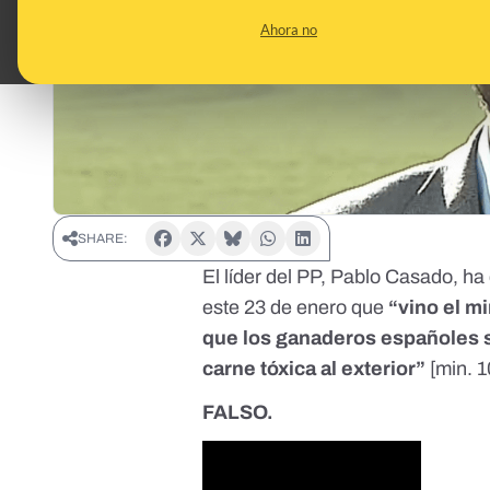
Ahora no
SHARE:
El líder del PP, Pablo Casado, h
este 23 de enero que
“vino el m
que los ganaderos españoles 
carne tóxica al exterior”
[
min. 1
FALSO.