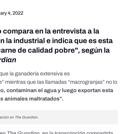
ary 4, 2022
 compara en la entrevista a la
 la industrial e indica que es esta
carne de calidad pobre", según la
rdian
 que la ganadería extensiva es
e” mientras que
las llamadas “macrogranjas”
no lo
o, contaminan el agua y luego exportan esta
os animales maltratados”.
 Garzón en
The Guardian.
 en
The Guardian
, en la transcripción compartida