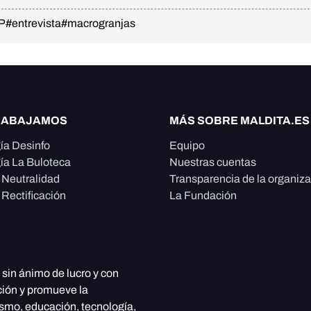
PP
#entrevista
#macrogranjas
RABAJAMOS
MÁS SOBRE MALDITA.ES
ía Desinfo
Equipo
ía La Buloteca
Nuestras cuentas
e Neutralidad
Transparencia de la organiz
 Rectificación
La Fundación
, sin ánimo de lucro y con
ción y promueve la
ismo, educación, tecnología,