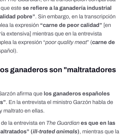
r que este
se refiere a la ganadería industrial
calidad pobre”
. Sin embargo, en la
transcripción
lea la expresión
“carne de peor calidad”
[en
a extensiva] mientras que en la entrevista
plea la expresión “
poor quality meat
” (
carne de
español).
los ganaderos son "maltratadores
Garzón afirma que
los ganaderos españoles
es”
. En la entrevista el ministro Garzón habla de
 maltrato en ellas.
 de la entrevista en
The Guardian
es que en las
ltratados” (
ill-trated animals
)
, mientras que la