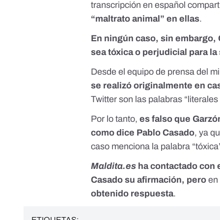
transcripción en español comparti
“maltrato animal” en ellas
.
En ningún caso, sin embargo, 
sea
tóxica
o perjudicial para la
Desde el equipo de prensa del mi
se realizó originalmente en ca
Twitter son las palabras “literales
Por lo tanto,
es falso que Garzón
como dice Pablo Casado
, ya q
caso menciona la palabra “tóxica”
Maldita.es
ha contactado con e
Casado su afirmación, pero
en 
obtenido respuesta
.
ETIQUETAS: