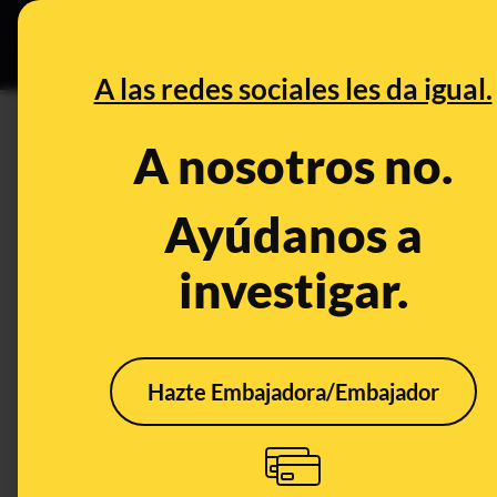
Grupos Ceuta
•
DESINFO
PREB
A las redes sociales les da igual.
CONTROL DEL PODER
A nosotros no.
Es falso que Alberto Garzón 
"carne tóxica" como dice Pab
Ayúdanos a
investigar.
Publicado el
Jan 25, 2022, 9:47:51 AM
Hazte Embajadora/Embajador