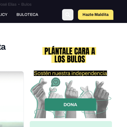
osé Elías
•
Bulos
LICY
BULOTECA
Hazte Maldit
a
ta