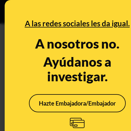
Especial C
DESINFO
PREB
A las redes sociales les da igual.
CONTROL DEL PODER
A nosotros no.
España tiene ya más de 10 mi
coronavirus: uno de cada cin
Ayúdanos a
investigar.
Política
Hazte Embajadora/Embajador