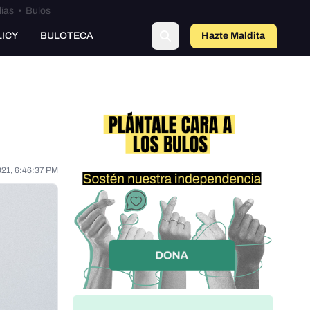
lías
•
Bulos
LICY
BULOTECA
Hazte Maldit
o
021, 6:46:37 PM