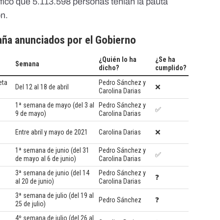
ificó que 5.113.598 personas tenían la pauta
ón
.