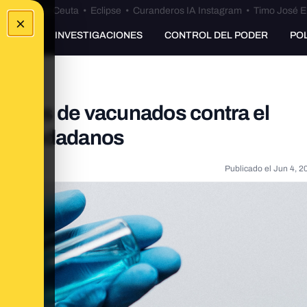
euta
•
Bulos Ceuta
•
Eclipse
•
Curanderos IA Instagram
•
Timo José E
×
UNKING
INVESTIGACIONES
CONTROL DEL PODER
PO
llones de vacunados contra el
co ciudadanos
Publicado el
Jun 4, 2