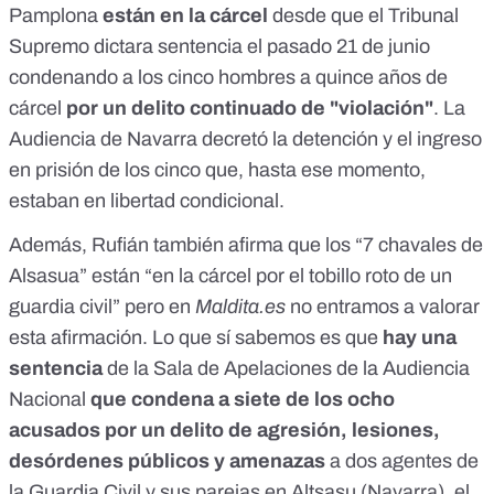
Pamplona
están en la cárcel
desde que
el Tribunal
Supremo dictara sentencia el pasado 21 de junio
condenando a los cinco hombres a quince años de
cárcel
por un delito continuado de "violación"
.
La
Audiencia de Navarra decretó la detención y el ingreso
en prisión de los cinco
que, hasta ese momento,
estaban en libertad condicional.
Además, Rufián también afirma que los “7 chavales de
Alsasua” están “en la cárcel por el tobillo roto de un
guardia civil” pero en
Maldita.es
no entramos a valorar
esta afirmación. Lo que sí sabemos es que
hay
una
sentencia
de la Sala de Apelaciones de la Audiencia
Nacional
que condena a siete de los ocho
acusados
por un delito de agresión, lesiones,
desórdenes públicos y amenazas
a dos agentes de
la Guardia Civil y sus parejas
en Altsasu (Navarra), el