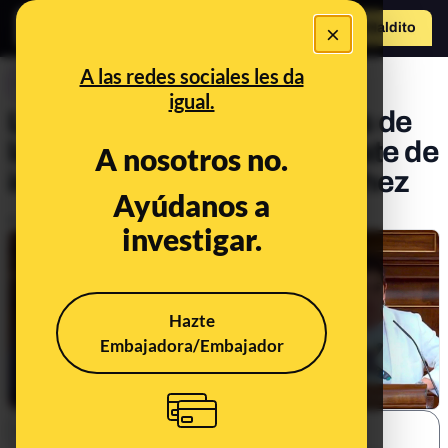
×
Hazte Maldit
o
Abrir menú
A las redes sociales les da
CONTROL DEL PODER
igual.
Las mentiras y datos falsos de
la segunda sesión del debate de
A nosotros no.
investidura de Pedro Sánchez
Ayúdanos a
Publicado el
Jul 24, 2019, 6:51:29 AM
investigar.
Hazte
Embajadora/Embajador
SHARE: