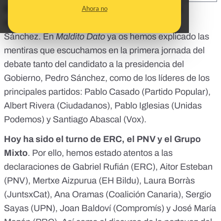
Este martes, el Congreso de los Diputados ha
Ahora no
reanudado el debate de investidura de Pedro
Sánchez. En
Maldito Dato
ya os hemos explicado las
mentiras que escuchamos
en la primera jornada del
debate tanto del candidato a la presidencia del
Gobierno, Pedro Sánchez, como de los líderes de los
principales partidos: Pablo Casado (Partido Popular),
Albert Rivera (Ciudadanos), Pablo Iglesias (Unidas
Podemos) y Santiago Abascal (Vox).
Hoy ha sido el turno de ERC, el PNV y el Grupo
Mixto
. Por ello, hemos estado atentos a las
declaraciones de Gabriel Rufián (ERC), Aitor Esteban
(PNV), Mertxe Aizpurua (EH Bildu), Laura Borràs
(JuntsxCat), Ana Oramas (Coalición Canaria), Sergio
Sayas (UPN), Joan Baldoví (Compromís) y José María