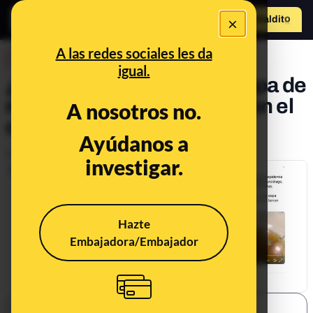
×
Hazte Maldit
o
Abrir menú
A las redes sociales les da
DESINFO
igual.
¿Qué sabemos sobre la sopa de
murciélago y su relación con el
A nosotros no.
origen del coronavirus?
Ayúdanos a
Publicado el
Feb 1, 2020, 10:55:00 AM
investigar.
Hazte
Embajadora/Embajador
SHARE: