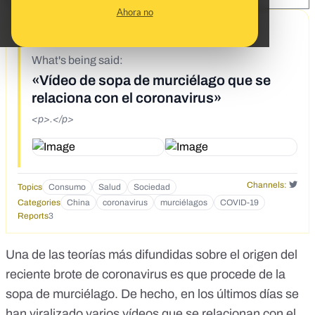
Ahora no
1/30/20
What's being said:
«Vídeo de sopa de murciélago que se
relaciona con el coronavirus»
<p>.</p>
Channels:
Topics
Consumo
Salud
Sociedad
Categories
China
coronavirus
murciélagos
COVID-19
Reports
3
Una de las teorías más difundidas sobre el origen del
reciente brote de coronavirus es que procede de la
sopa de murciélago. De hecho, en los últimos días se
han viralizado varios vídeos que se relacionan con el