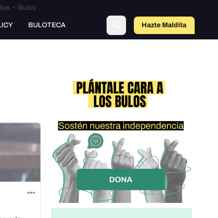
lías
•
Bulos
LICY
BULOTECA
Hazte Maldit
a