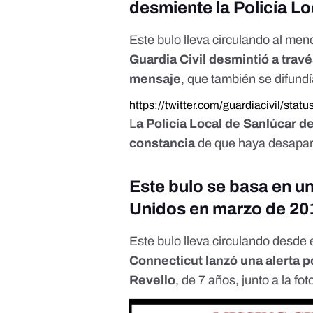
desmiente la Policía L
Este bulo lleva circulando al me
Guardia Civil desmintió a trav
mensaje
, que también se difund
https://twitter.com/guardiacivil/st
L
a Policía Local de Sanlúcar 
constancia
de que haya desapare
Este bulo se basa en u
Unidos en marzo de 20
Este bulo lleva circulando desde 
Connecticut
lanzó una alerta p
Revello
, de 7 años, junto a la fo