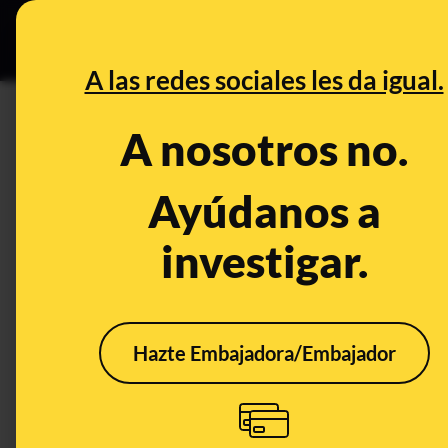
Especial C
DESINFO
PREB
A las redes sociales les da igual.
DESINFO
A nosotros no.
No, no ha desaparecido un niñ
Barrameda (Cádiz)
Ayúdanos a
investigar.
Publicado el
Feb 19, 2020, 6:13:00 PM
Hazte Embajadora/Embajador