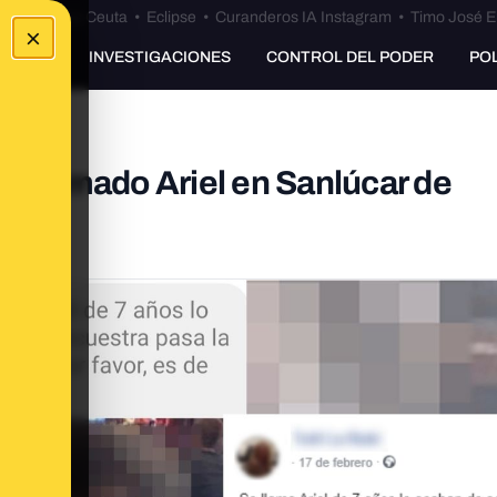
euta
•
Bulos Ceuta
•
Eclipse
•
Curanderos IA Instagram
•
Timo José E
×
UNKING
INVESTIGACIONES
CONTROL DEL PODER
PO
o llamado Ariel en Sanlúcar de