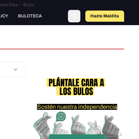
osé Elías
•
Bulos
LICY
BULOTECA
Hazte Maldit
a