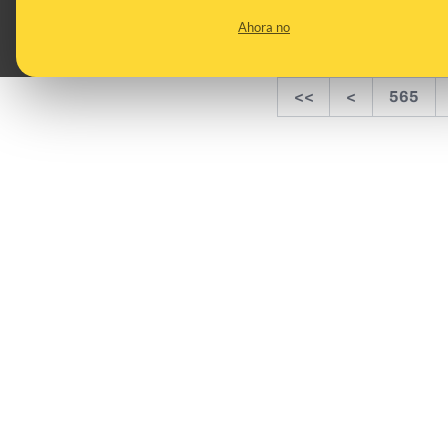
Ahora no
<<
<
565