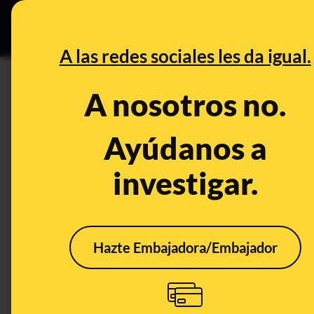
Grupos Ceuta
•
DESINFO
PREB
A las redes sociales les da igual.
Maldito Bulo
A nosotros no.
Ayúdanos a
Filters
investigar.
Hazte Embajadora/Embajador
Try c