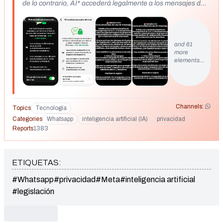
de lo contrario, AI* accederá legalmente a los mensajes de
todos los miembros del chat del grupo y al chat personal y al
teléfono de todos. Incluso el chat de WhatsApp uno a uno
también debe activar la privacidad avanzada del chat. Para
ello, cuando estés en el chat, pulsa el nombre del grupo en
and 61
more
la parte superior, desplácese hacia abajo y verá la opción de
elements…
encenderlo. Por favor Administradora, activa la Privacidad
Avanzada del Chat, para que Meta y la IA no tomen
nuestros números e info. de los teléfonos, porque ahora es
legal que lo hagan. Protejan a los usuarios de este chat. 💚
Muchas gracias! 🚨IMPORTANTE: Aviso de privacidad del
Channels:
Topics
Tecnología
chat de WhatsApp 🚨 Debido a los continuos desafíos de
Categories
Whatsapp
inteligencia artificial (IA)
privacidad
ciberseguridad de la IA, es fundamental que todos los
Reports
1383
administradores de grupos de WhatsApp habiliten la
configuración avanzada de privacidad del chat de inmediato.
🔐 Si no se activan, los sistemas de IA pueden acceder
ETIQUETAS:
legalmente a todos los mensajes de chat grupal, a los
números de teléfono de los miembros e incluso a los datos
#Whatsapp
#privacidad
#Meta
#inteligencia artificial
personales almacenados en los teléfonos. ¡Esto también
#legislación
incluye chats 1 a 1! 👉 Para habilitar la privacidad avanzada
del chat: 1. Abra el chat grupal. 2. Toca el nombre del grupo
en la parte superior. 3. Desplácese hacia abajo y active la
privacidad mejorada del chat. Haga esto lo antes posible