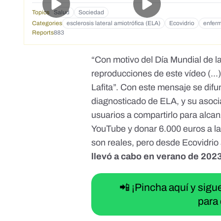
Topics
Salud
Sociedad
Categories
esclerosis lateral amiotrófica (ELA)
Ecovidrio
enfer
Reports
883
“Con motivo del Día Mundial de l
reproducciones de este vídeo (..
Lafita”. Con este mensaje se difu
diagnosticado de ELA, y su asoci
usuarios a compartirlo para alc
YouTube y donar 6.000 euros a la 
son reales, pero desde Ecovidri
llevó a cabo en verano de 2023 
📲 ¡Pincha aquí y sig
para 