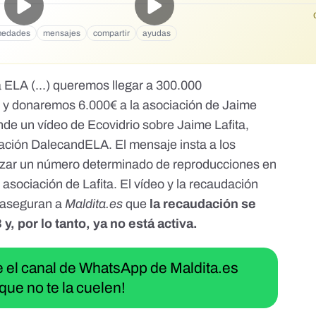
medades
mensajes
compartir
ayudas
a ELA (...) queremos llegar a 300.000
.) y donaremos 6.000€ a la asociación de Jaime
nde un vídeo de Ecovidrio sobre Jaime Lafita,
ación DalecandELA. El mensaje insta a los
anzar un número determinado de reproducciones en
asociación de Lafita. El vídeo y la recaudación
o aseguran a
Maldita.es
que
la recaudación se
y, por lo tanto, ya no está activa.
ue el canal de WhatsApp de Maldita.es
que no te la cuelen!