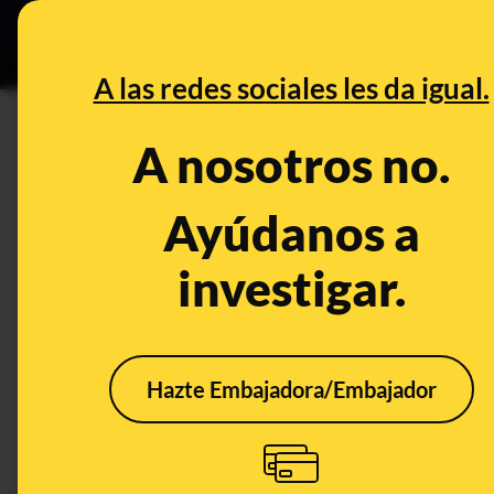
Especial C
DESINFO
PREB
A las redes sociales les da igual.
DESINFO
CONTEXTO
A nosotros no.
Qué sabemos del vídeo de Ecov
para recaudar dinero: es real,
Ayúdanos a
investigar.
Sociedad
Publicado el
Jan 29, 
CONTEXTO
Hazte Embajadora/Embajador