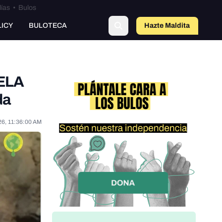
lías
•
Bulos
o
LICY
BULOTECA
Hazte Maldit
a
 ELA
da
26, 11:36:00 AM