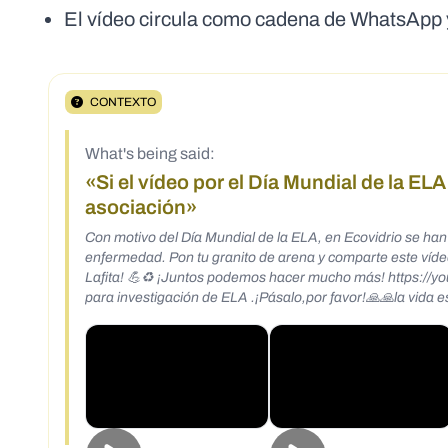
El vídeo circula como cadena de WhatsApp 
CONTEXTO
What's being said:
«Si el vídeo por el Día Mundial de la E
asociación»
Con motivo del Día Mundial de la ELA, en Ecovidrio se han
enfermedad. Pon tu granito de arena y comparte este víde
Lafita! 💪♻️ ¡Juntos podemos hacer mucho más! https://
para investigación de ELA .¡Pásalo,por favor!🙏🙏la vida 
nos deja besando la lona