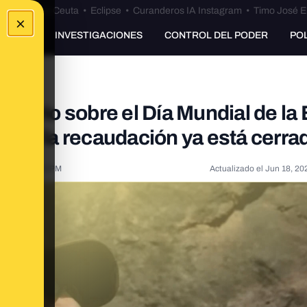
euta
•
Bulos Ceuta
•
Eclipse
•
Curanderos IA Instagram
•
Timo José E
×
UNKING
INVESTIGACIONES
CONTROL DEL PODER
PO
idrio sobre el Día Mundial de la
 pero la recaudación ya está cerra
2024, 4:42:32 PM
Actualizado el
Jun 18, 20