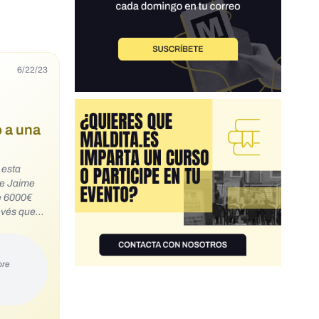
6/22/23
o a una
 esta
de Jaime
e 6000€
evés que
ore