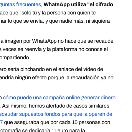
guntas frecuentes
,
WhatsApp utiliza "el cifrado
ace que "sólo tú y la persona con quien te
r lo que se envía, y que nadie más, ni siquiera
 una imagen por WhatsApp no hace que se recaude
 veces se reenvía y la plataforma no conoce el
 compartiendo.
ro sería pinchando en el enlace del vídeo de
endría ningún efecto porque la recaudación ya no
o
cómo puede una campaña online generar dinero
o. Así mismo, hemos alertado de casos similares
recaudar supuestos fondos para que la operen de
17
que aseguraba que por cada 10 personas con
tografía se dedicaría “1 euro para la