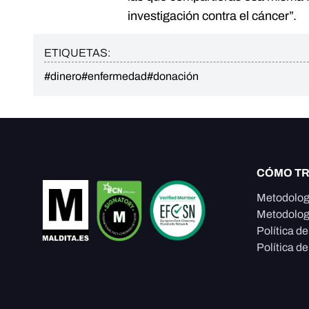
investigación contra el cáncer”.
ETIQUETAS:
#dinero
#enfermedad
#donación
CÓMO T
Metodolog
Metodolog
Política d
Política de