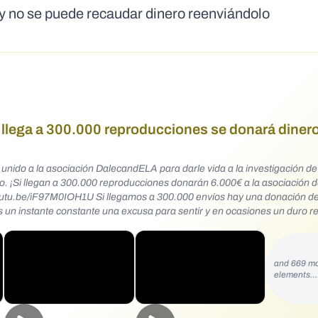
y no se puede recaudar dinero reenviándolo
LA llega a 300.000 reproducciones se donará diner
 unido a la asociación DalecandELA para darle vida a la investigación de
o. ¡Si llegan a 300.000 reproducciones donarán 6.000€ a la asociación 
youtu.be/iF97M0IOH1U Si llegamos a 300.000 envíos hay una donación d
es un instante constante una excusa para sentir y en ocasiones un duro r
and 669 m
elements…