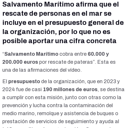
Salvamento Marítimo afirma que el
vendiendo lotería o lo que viene desde Europa, de los
fondos de transformación y resiliencia, que por supuesto,
rescate de personas en el mar se
pues es lo mío, hay que acogerlo. Entonces viene una
pequeña partida, pero el setenta por ciento de la nómina de
incluye en el presupuesto general de
una ONG es un nuevo tipo de empleado público. Porque de
la organización, por lo que no es
cada cien euros que cobra, setenta salen del Estado. Por lo
tanto, nos los quitan de los impuestos. Entonces, ¿qué
posible aportar una cifra concreta
pasa? Esta gente ya no está desempleada. Pero es que
resulta que el inmigrante ilegal, con los planes actuales,
“
Salvamento Marítimo
cobra entre
60.000 y
como ya, por ejemplo, anoche mismo lo saqué en Navarra, a
ti te dicen: "Bueno, este tío va a estar aquí hasta los veintiún
200.000 euros
por rescate de pateras”. Esta es
años". Cuando tienen dieciséis, se les hace un contrato en
una de las afirmaciones del vídeo.
prácticas. Por eso Yolanda Díaz dijo que era obligatorio que
los estudiantes que estuvieran en prácticas tenían que estar
El
presupuesto
de la organización, que en
2023
y
dados de alta. Eso no quiere decir que cobres, pero estás
2024
fue de casi
190 millones de euros
, se destina
dado de alta. Claro. Así que tenemos seiscientas cuarenta y
siete mil personas dadas de alta como que están en
a cumplir con esta misión, junto con otras como la
prácticas de un cursillo. Pero no hay seiscientos cuarenta y
prevención y lucha contra la contaminación del
siete mil estudiantes de FP en prácticas. Por lo tanto,
tenemos doscientos, trescientos mil inmigrantes ilegales
medio marino, remolque y asistencia de buques o
que están dados de alta como que están en prácticas. Así
prestación de servicios de seguimiento y ayuda al
que con ese dinero genero empleo. Y encima los que tengo