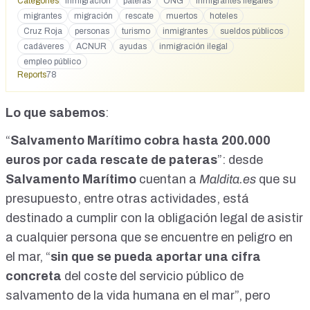
Categories
inmigración
pateras
ONG
inmigrantes ilegales
incluyen a los menores inmigrantes en situación irregular de
migrantes
migración
rescate
muertos
hoteles
16 años que son dados de alta en la Seguridad Social a
través de contratos de prácticas.
Cruz Roja
personas
turismo
inmigrantes
sueldos públicos
https://www.instagram.com/reel/DIouL_FMj1A/
cadáveres
ACNUR
ayudas
inmigración ilegal
https://vm.tiktok.com/ZNdk5hwCS/
empleo público
https://www.tiktok.com/@franxuh_/video/749471172510364
Reports
78
8022?_r=1&_t=ZN-8wjG3S6vbqI
https://www.facebook.com/carlos.rubio.39501789/videos/12
Lo que sabemos
:
58582482505204/?rdid=C4rVLZBQ9XjAMONZ
_____________________________________________________
“
Salvamento Marítimo cobra hasta 200.000
_____________________________________________________
__ Palabras textuales de ONG como ACCEM, ACNUR y por
euros por cada rescate de pateras
”: desde
supuesto Cruz Roja: "No tiréis los cuerpos al mar y dejadlos
Salvamento Marítimo
cuentan a
Maldita.es
que su
en las embarcaciones, porque también cobramos por ello."
presupuesto, entre otras actividades, está
Esto y mucho más en el siguiente vídeo. Atentos porque vais
a flipar. Por favor, compartid el vídeo para que se entere
destinado a cumplir con la obligación legal de asistir
todo el mundo y salgamos de una puta vez a por toda esta
a cualquier persona que se encuentre en peligro en
puta mafia. A muerte. El occidental quiere ver el mundo
africano con los ojos de un occidental, claro. Entonces, ¿qué
el mar, “
sin que se pueda aportar una cifra
pasa? Ese buenísimo hace que carguemos esta gente, y de
concreta
del coste del servicio público de
repente esta gente, que no vale nada, una vez que está ahí,
salvamento de la vida humana en el mar”, pero
ya vas a Salvamento Marítimo. Salvamento Marítimo te va a
cobrar entre sesenta mil y doscientos mil euros por el