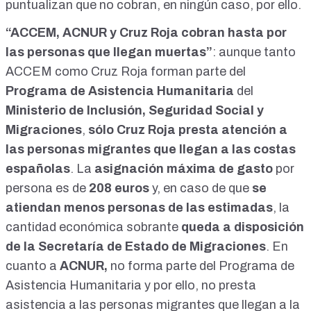
puntualizan que no cobran, en ningún caso, por ello.
desplazamiento. Si sale el helicóptero, otro tanto. Noventa
euros por cada cabeza que llegue te cobra Cruz Roja
“ACCEM, ACNUR y Cruz Roja cobran hasta por
solamente por ver si tienen pulso cuando llegan a puerto.
las personas que llegan muertas”
: aunque tanto
Hasta el punto de que desde Cruz Roja y de ACNUR le
dijeron que los muertos que vengan, muertos que no los
ACCEM como Cruz Roja forman parte del
tiren al mar, que los dejen en las embarcaciones porque por
Programa de Asistencia Humanitaria
del
muertos también cobran. Entonces, por ejemplo, en la isla
Ministerio de Inclusión, Seguridad Social y
de El Hierro tenemos cámaras frigoríficas llenas de muertos
que no le importan a nadie, pero se cobra por ello porque allí
Migraciones
,
sólo Cruz Roja
presta atención a
no valen nada, y antes los tiraban al mar. De hecho, España
las personas migrantes que llegan a las costas
es el único país donde llega en una patera un cuerpo sin
cabeza y nadie le ha preguntado a los de la patera cómo
españolas
. La
asignación máxima de gasto
por
perdió la cabeza, porque entonces sería reconocer que
persona es de
208 euros
y, en caso de que
se
alguien del barco le cortó la cabeza. Vaya. Entonces
atiendan menos personas de las estimadas
tenemos todos estos seres humanos, empiezan a generar
, la
dinero. Cruz Roja pasó de tener un presupuesto de
cantidad económica sobrante
queda a disposición
doscientos cincuenta y seis millones de euros a mil millones
de la Secretaría de Estado de Migraciones
. En
de euros que tenía el año pasado. UF. Accent, que se ha
hecho este año con todo el tráfico. SEAR tiene más de
cuanto a
ACNUR,
no forma parte del Programa de
trescientos millones de euros de asignación directa. Y aquí
Asistencia Humanitaria y por ello, no presta
ha empezado Cruz Blanca, Cruz Roja, SOS Racismo... que
asistencia a las personas migrantes que llegan a la
todas vienen de las mismas ONG. Van montando ONG.