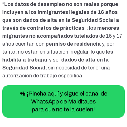
en hoteles que todos los días están los hoteles llenos.
“
Los datos de desempleo no son reales porque
Entonces tú dices: "Buah, tenemos cifra récord de turismo".
incluyen a los inmigrantes ilegales de 16 años
Es mentira. Son inmigrantes ilegales que ocupan las
habitaciones. ¡Guau! De hecho, se llenan los hoteles. Donde
que son dados de alta en la Seguridad Social a
antes había dos colchones, se meten cuatro. Y entonces,
través de contratos de prácticas
”: los
menores
por ejemplo, la TUI, que es una de las grandes empresas
turísticas, antes pagaban diecinueve euros por habitación y
migrantes no acompañados tutelados
de 16 y 17
cama. El gobierno paga cincuenta y un euros por cama. Si
años cuentan con
permiso de residencia
y, por
en una habitación meto cuatro, son doscientos cuatro euros
tanto, no están en situación irregular, lo que
al día solo por la cama. Más la comida, más la ropa, más los
les
cuidadores, guardias de seguridad. EULEN se ha hecho
habilita a trabajar
y ser
dados de alta en la
milmillonaria. Entonces empiezo: ¿cuánto empleo genera
Seguridad Social
, sin necesidad de tener una
de forma directa la inmigración ilegal? Pues unas
setecientas mil personas. Tenemos asistentes sociales,
autorización de trabajo específica.
cuidadores, abogados, traductores, aparte de las ONG. Muy
bien. Esta gente, ¿a quién le va a votar? Obvio. Obvio.
Entonces uno piensa: "Coño, pues tenemos un montón de
📲 ¡Pincha aquí y sigue el canal de
gente trabajando". Luego se falsean los datos del turismo de
WhatsApp de Maldita.es
esta forma. Pero además se falsean los datos del empleo.
Con el empleo, el setenta por ciento de la nómina que paga
para que no te la cuelen!
la ONG, el setenta por ciento se paga directamente de
fondos públicos. El resto del dinero son o donaciones de la
gente o recaudaciones que hacen en profundis, ¿no?,