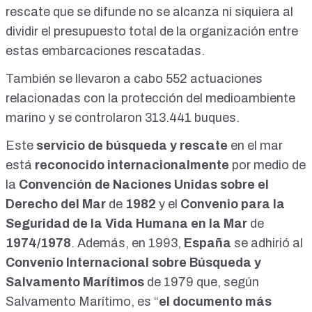
rescate que se difunde no se alcanza ni siquiera al
ese tío hace cuatro días estaba por el medio de Gambia con
una cultura distinta. Entonces va a generar lo que aquí es un
dividir el presupuesto total de la organización entre
delito. Entonces necesitamos violencia de género,
estas embarcaciones rescatadas.
asistentes sociales, abogados de oficio, traductores,
cuidadores, guardias de seguridad también en el hotel,
También se llevaron a cabo 552 actuaciones
cuidadores veinticuatro horas. Y entonces esto, la
comunidad autónoma te dice: "Sí, sí, a mí me viene bien
relacionadas con la protección del medioambiente
porque yo bajo el paro en mi comunidad autónoma". Así que
marino y se controlaron 313.441 buques.
si tú me generas un problema, también me viene bien
porque así puedo justificarlo. Juzgado de violencia de
Este
servicio de búsqueda y rescate
en el mar
género me justifica la política esta de "¿veis cómo han
está
reconocido internacionalmente
por medio de
aumentado?". Pero claro, yo cuando le saqué a la gente las
cifras de las violaciones, sí, están superando, hay más de...
la
Convención de Naciones Unidas sobre el
Son cuarenta y una mujeres violadas al día en España. Al
Derecho del Mar
de
1982
y el
Convenio para la
día. Cuarenta y una al día. Uf. Estos son los datos. Los
podéis buscar. Esto lo ha publicado el Ministerio del Interior.
Seguridad de la Vida Humana en la Mar
de
El propio Ministerio del Interior, que publica las violaciones
1974/1978
. Además, en 1993,
España
se adhirió al
con penetración, que han superado las dos mil
Convenio Internacional sobre Búsqueda y
cuatrocientas en seis meses. Salen a cuarenta y una
mujeres al día.
Salvamento Marítimos
de 1979 que, según
Salvamento Marítimo, es “
el documento más