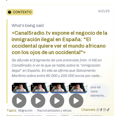
4/21/25
CONTEXTO
What's being said:
«Canal5radio.tv expone el negocio de la
inmigración ilegal en España: "El
occidental quiere ver el mundo africano
con los ojos de un occidental"»
Se difunde el fragmento de una entrevista [min. 0:49] en
Canal5radio.tv en la que se habla sobre la “inmigración
ilegal” en España. En ella se afirma que Salvamento
Marítimo cobra entre 60.000 y 200.000 euros por cada
rescate de pateras o que las oenegés Cruz Roja, ACNUR y
ACCEM se encargan de la asistencia sanitaria de las
and 49
personas que llegan por vía marítima a España y que cobran
more
elements…
aunque lleguen muertas. El entrevistado también comenta
que las cifras de turismo en España están falseadas porque
contabilizan a los “inmigrantes ilegales” alojados en hoteles
Channels:
Topics
Migración
Nacionalidades y etnias
y que los datos de desempleo tampoco son reales porque