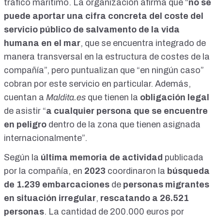
tráfico marítimo. La organización afirma que “
no se
dados de alta, sin cobrar ni un duro, solamente están dados
de alta en la Seguridad Social, ya no me cuentan como
puede aportar una cifra concreta del coste del
desempleado. Por eso, si tú juntas todas las nóminas de
servicio público de salvamento de la vida
todos los que están dados de alta en 2024, suman menos
dinero que la gente que había trabajando en 2007. Uf. Pues
humana en el mar
, que se encuentra integrado de
esto el ciudadano no lo quiere entender. No quiere entender
manera transversal en la estructura de costes de la
el negocio de voto, de dinero, de cómo se enriquece uno, del
compañía”, pero puntualizan que “en ningún caso”
negocio tan grande que es el tráfico de la carne, de coger
algo que no vale nada, porque es una mano de obra que no
cobran por este servicio en particular. Además,
vale nada en África. Aquí, si te das cuenta, no es mano de
cuentan a
Maldita.es
que tienen la
obligación legal
obra. Y luego tiene la otra parte, porque esto se monetiza
muchas veces. Ese inmigrante ilegal, que desde que llega
de asistir “
a cualquier persona que se encuentre
aquí vive con otros como él, apartado del resto del mundo,
en peligro
dentro de la zona que tienen asignada
sí, les dan de comer lo que comen allí, sí, tienen los mismos
internacionalmente”.
hábitos que allí, no se integran con la gente. Cuando los
desplazas de Canarias, por ejemplo, y los llevas a
Según la
última memoria de actividad
publicada
Extremadura o a un pueblo gallego, los metes en un hotel
todos ellos juntos. Esto está demostrado, que generar
por la compañía, en
2023
coordinaron la
búsqueda
guetos trae delincuencia. Así que esa delincuencia que
de 1.239 embarcaciones
de
personas migrantes
inevitablemente se va a generar, porque un hombre de
veintiún años, al que tengas comida, cama y dinero, pues
en situación irregular
,
rescatando a 26.521
seguramente va a querer o drogarse o mantener relaciones
personas
. La cantidad de 200.000 euros por
sexuales. Y ellos no tienen la cultura que tú tienes, porque