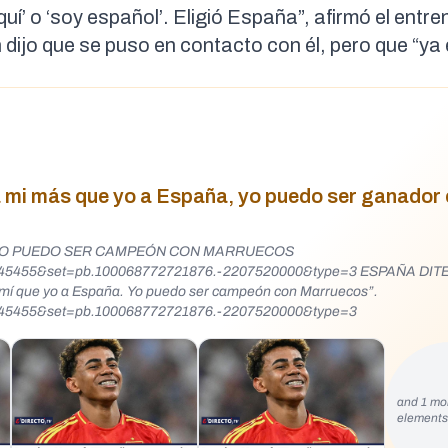
uí’ o ‘soy español’. Eligió España”,
afirmó el entre
 dijo que se puso en contacto con él, pero que
“ya
 mi más que yo a España, yo puedo ser ganador
. YO PUEDO SER CAMPEÓN CON MARRUECOS
55745455&set=pb.100068772721876.-2207520000&type=3 ESPAÑA DI
mí que yo a España. Yo puedo ser campeón con Marruecos”.
5745455&set=pb.100068772721876.-2207520000&type=3
and 1 mo
element