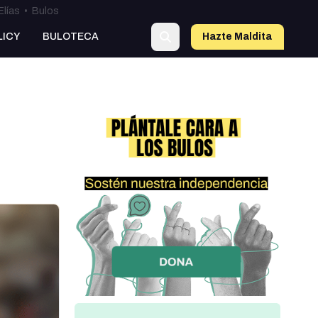
Elías
•
Bulos
LICY
BULOTECA
Hazte Maldit
a