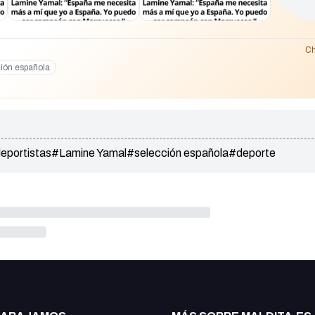
Ch
ión española
eportistas
#Lamine Yamal
#selección española
#deporte