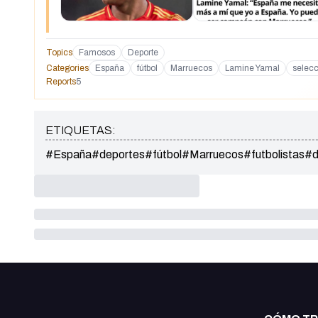
Topics
Famosos
Deporte
Categories
España
fútbol
Marruecos
Lamine Yamal
selecc
Reports
5
ETIQUETAS:
#España
#deportes
#fútbol
#Marruecos
#futbolistas
#d