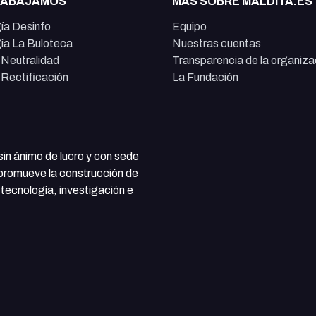
RABAJAMOS
MÁS SOBRE MALDITA.ES
ía Desinfo
Equipo
ía La Buloteca
Nuestras cuentas
e Neutralidad
Transparencia de la organiza
e Rectificación
La Fundación
 sin ánimo de lucro y con sede
 promueve la construcción de
tecnología, investigación e