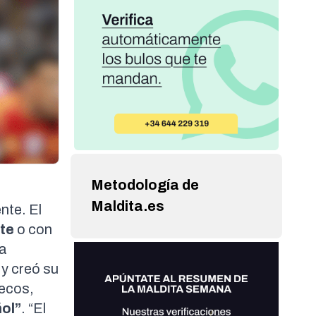
Metodología de
Maldita.es
nte. El
nte
o con
la
y
creó su
uecos,
ol”
. “El