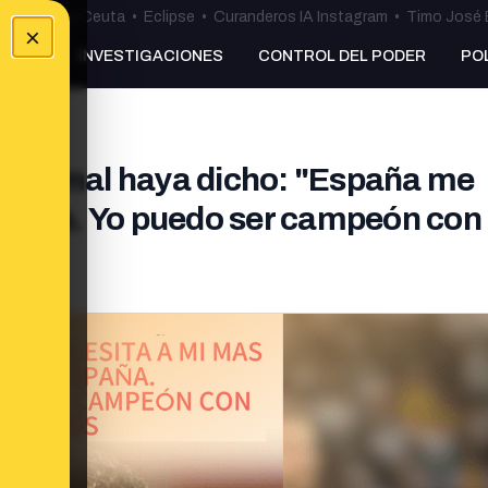
uta
•
Bulos Ceuta
•
Eclipse
•
Curanderos IA Instagram
•
Timo José 
×
NKING
INVESTIGACIONES
CONTROL DEL PODER
PO
e Yamal haya dicho: "España me
spaña. Yo puedo ser campeón con