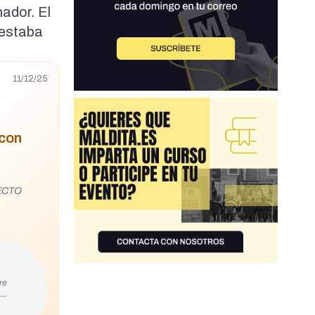
nador
. El
 estaba
11/12/25
 con
TECTO
re
s…