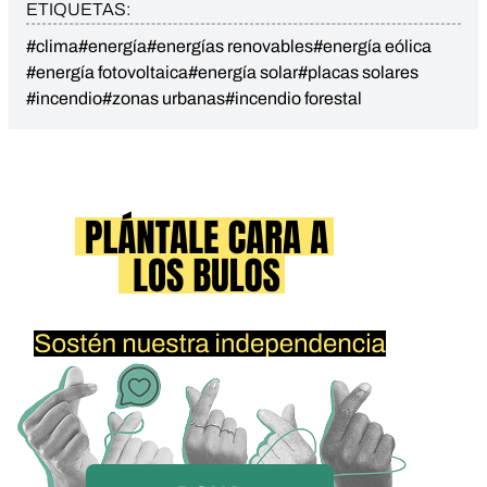
ETIQUETAS:
#clima
#energía
#energías renovables
#energía eólica
#energía fotovoltaica
#energía solar
#placas solares
#incendio
#zonas urbanas
#incendio forestal