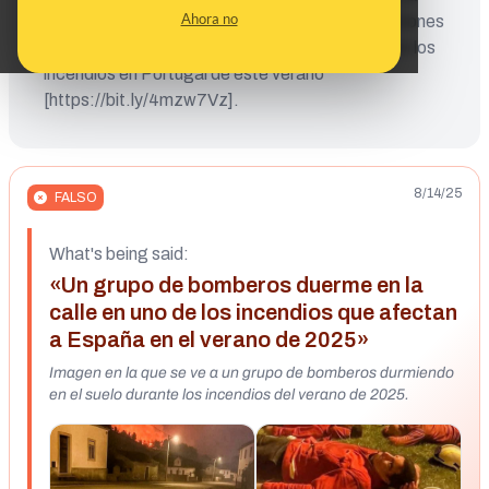
Ahora no
misma imagen también ha circulado en publicaciones
en portugués como si se tratara de bomberos en los
incendios en Portugal de este verano
[https://bit.ly/4mzw7Vz].
8/14/25
FALSO
What's being said:
«Un grupo de bomberos duerme en la
calle en uno de los incendios que afectan
a España en el verano de 2025»
Imagen en la que se ve a un grupo de bomberos durmiendo
en el suelo durante los incendios del verano de 2025.