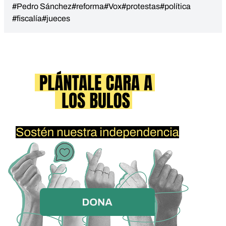
#Pedro Sánchez
#reforma
#Vox
#protestas
#política
#fiscalía
#jueces