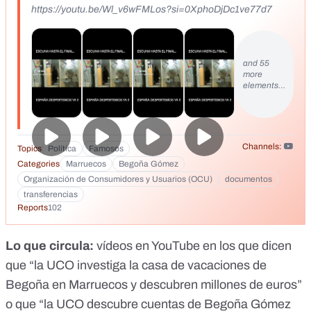
https://youtu.be/Wl_v6wFMLos?si=0XphoDjDc1ve77d7
and 55
more
elements…
Channels:
Topics
Política
Famosos
Categories
Marruecos
Begoña Gómez
Organización de Consumidores y Usuarios (OCU)
documentos
transferencias
Reports
102
Lo que circula:
vídeos en YouTube en los que dicen
que “la UCO investiga la casa de vacaciones de
Begoña en Marruecos y descubren millones de euros”
o que “la UCO descubre cuentas de Begoña Gómez