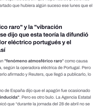
cartado que hubiera algún suceso ese lunes que el
o raro" y la "vibración
e dijo que esta teoría la difundió
or eléctrico portugués y el
así
 un
"fenómeno atmosférico raro
" como causa
a, según la operadora eléctrica de Portugal. Pero
erlo afirmado y Reuters, que llegó a publicarlo,
lo
no de España dijo que el apagón fue ocasionado
 inducida"
. Pero
es otro bulo
. La Agencia Estatal
icó que “durante la jornada del 28 de abril no se