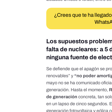
¿Crees que te ha llegado
WhatsA
Los supuestos problem
falta de nucleares: a 5
ninguna fuente de elect
Se defiende que el apagón se pro
renovables” y
“no poder amorti
mayo no se ha comunicado oficial
generación. Hasta el momento,
R
de generación
concreta, tan sol
en un lapso de cinco segundos. Exi
generación fotovoltaica y eólica