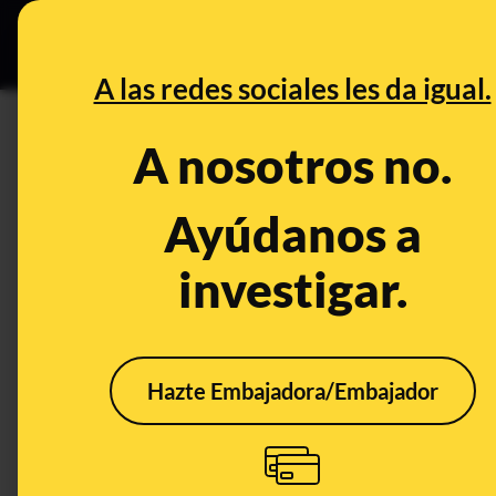
Especial C
DESINFO
PREB
A las redes sociales les da igual.
DESINFO
A nosotros no.
Las teorías sin pruebas, consp
ibérico
Ayúdanos a
investigar.
Energía
Publicado el
Apr 30, 
Hazte Embajadora/Embajador