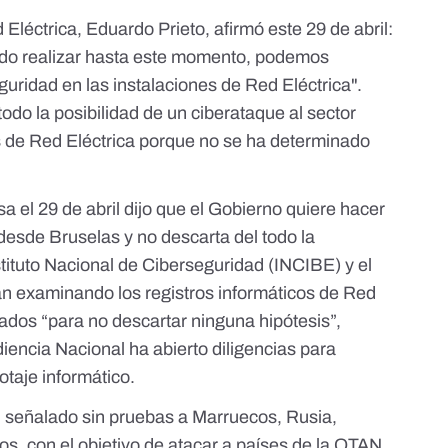
 Eléctrica,
Eduardo Prieto
, afirmó este 29 de abril:
ido realizar hasta este momento, podemos
guridad en las instalaciones de Red Eléctrica".
odo la posibilidad de un ciberataque al sector
es de Red Eléctrica porque no se ha determinado
 el 29 de abril dijo que el Gobierno quiere hacer
desde Bruselas y no descarta del todo la
nstituto Nacional de Ciberseguridad (INCIBE) y el
án examinando los registros informáticos de Red
vados “para no descartar ninguna hipótesis”,
diencia Nacional
ha abierto diligencias para
otaje informático.
n señalado sin pruebas a
Marruecos
,
Rusia
,
tros, con el objetivo de atacar a países de la OTAN.