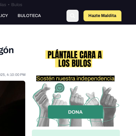
lías
•
Bulos
LICY
BULOTECA
Hazte Maldit
o
agón
025, 4:10:00 PM