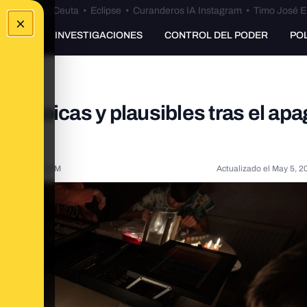
euta
•
Bulos Ceuta
•
Eclipse
•
Curanderos IA Instagram
•
Timo José E
×
UNKING
INVESTIGACIONES
CONTROL DEL PODER
PO
iranoicas y plausibles tras el ap
2025, 4:59:53 PM
Actualizado el
May 5, 2