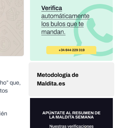
Metodología de
ho” que,
Maldita.es
ctos
ién