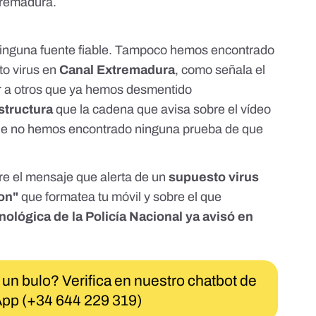
tremadura.
 ninguna fuente fiable. Tampoco hemos encontrado
to virus en
Canal Extremadura
, como señala el
r a otros que ya hemos desmentido
structura
que la cadena que avisa sobre el vídeo
ue
no hemos encontrado ninguna prueba
de que
e el mensaje que alerta de un
supuesto virus
ton"
que formatea tu móvil y sobre el que
ológica de la Policía Nacional ya avisó en
 un bulo? Verifica en nuestro chatbot de
pp (+34 644 229 319)