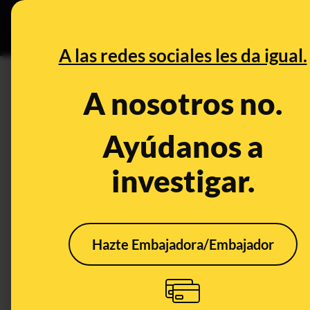
Especial C
DESINFO
PREB
A las redes sociales les da igual.
DESINFO
A nosotros no.
No hay pruebas de que un víd
tu móvil si lo aceptas
Ayúdanos a
investigar.
Publicado el
Apr 4, 2020, 11:21:00 AM
Hazte Embajadora/Embajador