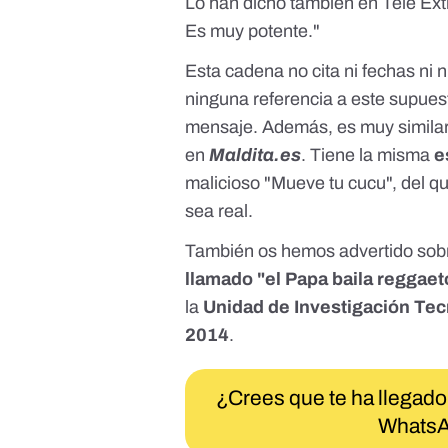
Lo han dicho también en Tele Ex
Es muy potente."
Esta cadena no cita ni fechas ni
ninguna referencia a este supues
mensaje. Además, es muy simila
en
Maldita.es
. Tiene la misma
e
malicioso "Mueve tu cucu", del q
sea real.
También
os hemos advertido
sobr
llamado "el Papa baila reggae
la
Unidad de Investigación Tecn
2014
.
¿Crees que te ha llegado
WhatsA