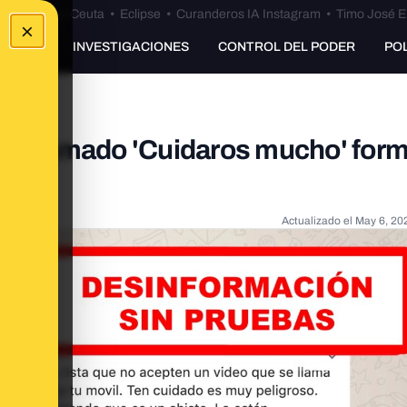
euta
•
Bulos Ceuta
•
Eclipse
•
Curanderos IA Instagram
•
Timo José E
×
UNKING
INVESTIGACIONES
CONTROL DEL PODER
PO
eo llamado 'Cuidaros mucho' for
Actualizado el
May 6, 20