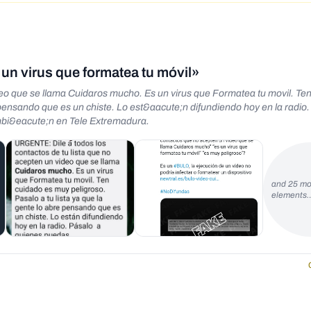
un virus que formatea tu móvil»
video que se llama Cuidaros mucho. Es un virus que Formatea tu movil. Te
e pensando que es un chiste. Lo est&aacute;n difundiendo hoy en la radio.
bi&eacute;n en Tele Extremadura.
and 25 mo
elements