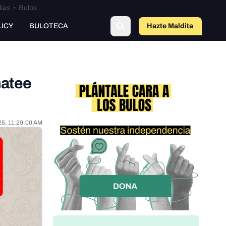
lías
•
Bulos
o
LICY
BULOTECA
Hazte Maldit
a
matee
25, 11:29:00 AM