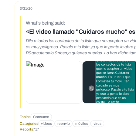
3/31/20
What's being said:
«El video llamado "Cuidaros mucho" es 
Dile a todos los contactos de tu lista que no acepten un 
es muy peligroso. Pasalo a tu lista ya que la gente lo abr
P&aacute;salo &nbsp;a quienes puedas. Lo han dicho tam
Topics
Consumo
Categories
vídeos
reenvío
móviles
virus
Reports
717