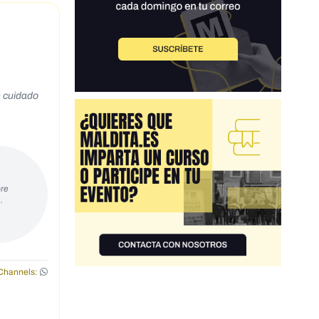
n cuidado
re
…
Channels: