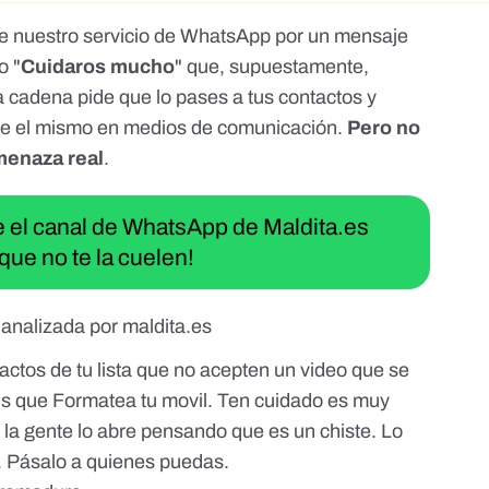
de nuestro
servicio de WhatsApp
por un mensaje
o "
Cuidaros mucho
" que, supuestamente,
La cadena pide que lo pases a tus contactos y
re el mismo en medios de comunicación.
Pero no
menaza real
.
ue el canal de WhatsApp de Maldita.es
que no te la cuelen!
analizada por maldita.es
ctos de tu lista que no acepten un video que se
us que Formatea tu movil. Ten cuidado es muy
e la gente lo abre pensando que es un chiste. Lo
o. Pásalo a quienes puedas.