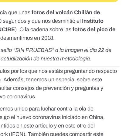
ecía que unas
fotos del volcán Chillán de
10 segundos y que nos desmintió el
Instituto
NCIBE
). O la cadena sobre las
fotos del pico de
a
desmentimos
en 2018.
l sello “SIN PRUEBAS” a la imagen el día 22 de
actualización de nuestra metodología.
los por los que nos estáis preguntando respecto
o
. Además, tenemos
un especial sobre este
ltar consejos de prevención y preguntas y
evo coronavirus.
emos unido para luchar contra la ola de
sigo el nuevo coronavirus iniciado en China,
entidos en
este artículo
y
en este otro
del
work (IFCN). También puedes compartir este