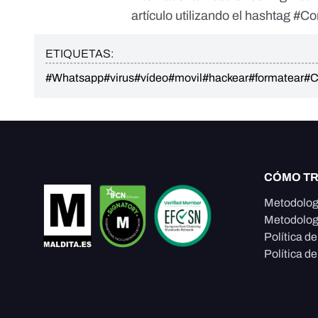
artículo utilizando el hashtag #C
ETIQUETAS:
#Whatsapp
#virus
#vídeo
#movil
#hackear
#formatear
#C
CÓMO T
Metodolog
Metodolog
Política d
Política de