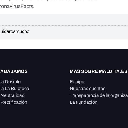
oronavirusFacts.
uidarosmucho
RABAJAMOS
MÁS SOBRE MALDITA.ES
ía Desinfo
Equipo
ía La Buloteca
Nuestras cuentas
e Neutralidad
Transparencia de la organiz
 Rectificación
La Fundación