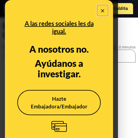
×
Hazte Maldit
a
Abrir menú
A las redes sociales les da
Especial COVID-19
igual.
Coronavirus
A nosotros no.
Publicado el
Oct 24, 2020, 12:28:00 PM
Tiempo de lectura: 0 minutos
SHARE:
Ayúdanos a
investigar.
Hazte
Embajadora/Embajador